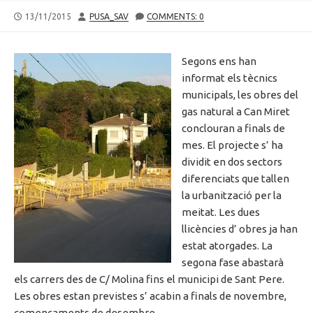
PUBLISHED
AUTHOR
13/11/2015
PUSA_SAV
COMMENTS: 0
DATE
Segons ens han
informat els tècnics
municipals, les obres del
gas natural a Can Miret
conclouran a finals de
mes. El projecte s’ ha
dividit en dos sectors
diferenciats que tallen
la urbanització per la
meitat. Les dues
llicències d’ obres ja han
estat atorgades. La
segona fase abastarà
els carrers des de C/ Molina fins el municipi de Sant Pere.
Les obres estan previstes s’ acabin a finals de novembre,
començaments de desembre.