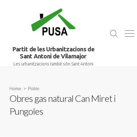
Skip
to
content
Search
Me
Toggle
Partit de les Urbanitzacions de
Sant Antoni de Vilamajor
Les urbanitzacions també són Sant Antoni
Home
>
Poble
Obres gas natural Can Miret i
Pungoles