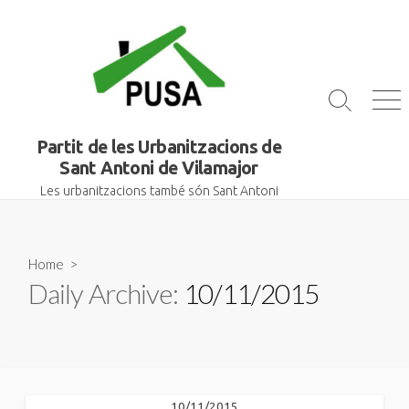
Skip
to
content
Search
Me
Toggle
Partit de les Urbanitzacions de
Sant Antoni de Vilamajor
Les urbanitzacions també són Sant Antoni
Home
>
Daily Archive:
10/11/2015
10/11/2015