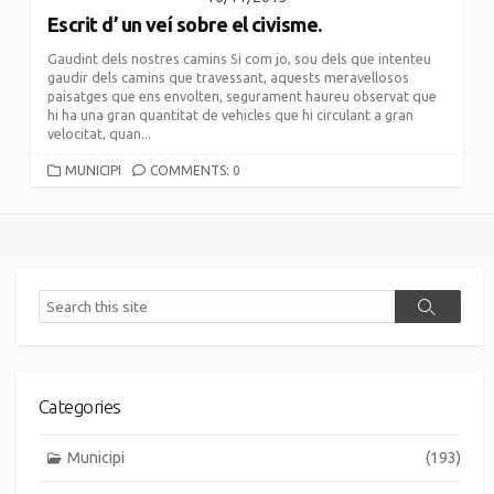
Escrit d’ un veí sobre el civisme.
Gaudint dels nostres camins Si com jo, sou dels que intenteu
gaudir dels camins que travessant, aquests meravellosos
paisatges que ens envolten, segurament haureu observat que
hi ha una gran quantitat de vehicles que hi circulant a gran
velocitat, quan...
CATEGORIES
MUNICIPI
COMMENTS: 0
Search
Search
Categories
Municipi
(193)