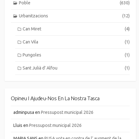
Poble
(630)
Urbanitzacions
(12)
Can Miret
(4)
Can Vila
(1)
Pungoles
(1)
Sant Julià d' Alfou
(1)
Opineu I Ajudeu-Nos En La Nostra Tasca
adminpusa
en
Pressupost municipal 2026
Lluis
en
Pressupost municipal 2026
MARIA SANS
en
PUSA vota en contra de l’ augment de la