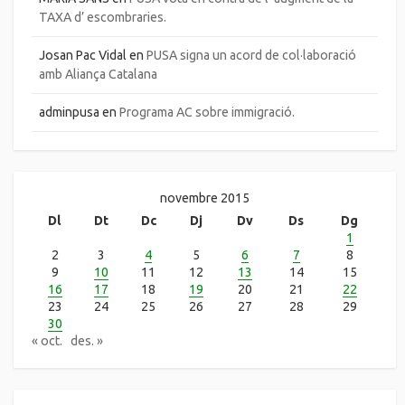
TAXA d’ escombraries.
Josan Pac Vidal
en
PUSA signa un acord de col·laboració
amb Aliança Catalana
adminpusa
en
Programa AC sobre immigració.
novembre 2015
Dl
Dt
Dc
Dj
Dv
Ds
Dg
1
2
3
4
5
6
7
8
9
10
11
12
13
14
15
16
17
18
19
20
21
22
23
24
25
26
27
28
29
30
« oct.
des. »