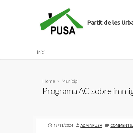
Skip
to
content
Partit de les Ur
Inici
Home
>
Municipi
Programa AC sobre immig
PUBLISHED
AUTHOR
12/11/2024
ADMINPUSA
COMMENTS:
DATE