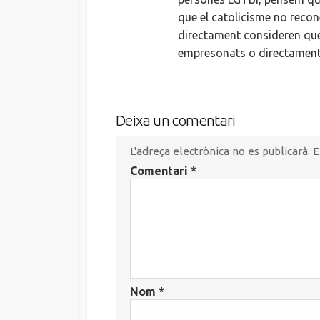
:
que el catolicisme no recone
directament consideren que
empresonats o directament a
Deixa un comentari
L'adreça electrònica no es publicarà.
E
Comentari
*
Nom
*