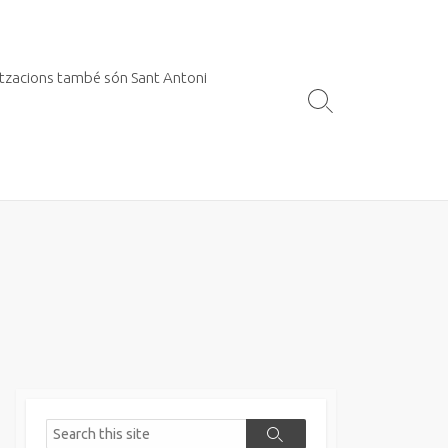
itzacions també són Sant Antoni
Search
Toggle
Search
Search