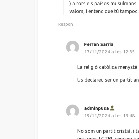
) a tots els països musulmans.
valors, i entenc que tú tampoc.
Respon
Ferran Sarria
h
17/11/2024 a les 12:35
a
d
i
La religió catòlica menysté
t
Us declareu ser un partit an
:
adminpusa
h
19/11/2024 a les 13:48
a
d
i
No som un partit cristià, i 
t
persones LGTBI, pensem que 