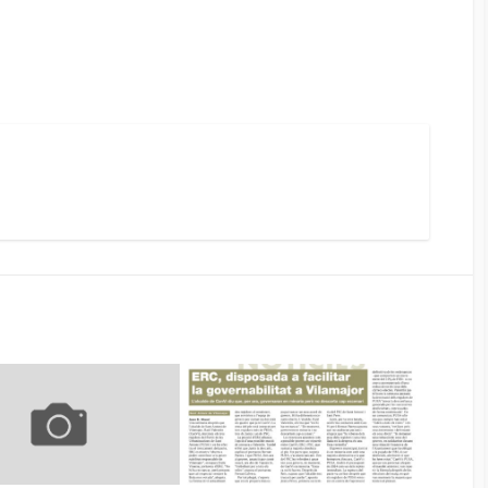
k
agram