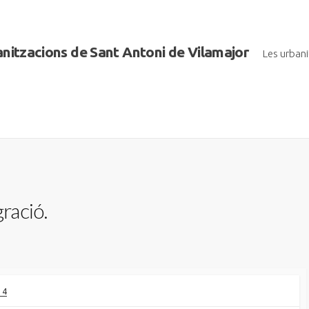
banitzacions de Sant Antoni de Vilamajor
Les urban
ració.
 4