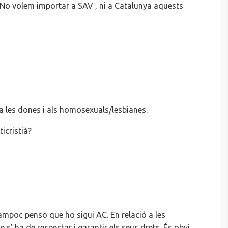
 No volem importar a SAV , ni a Catalunya aquests
 a les dones i als homosexuals/lesbianes.
ticristià?
tampoc penso que ho sigui AC. En relació a les
s’ ha de respectar i garantir els seus drets. És obvi