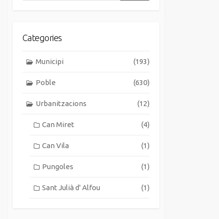
Categories
Municipi
(193)
Poble
(630)
Urbanitzacions
(12)
Can Miret
(4)
Can Vila
(1)
Pungoles
(1)
Sant Julià d' Alfou
(1)