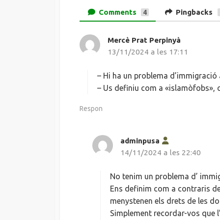
Comments
Pingbacks
4
Mercè Prat Perpinyà
h
13/11/2024 a les 17:11
a
d
i
– Hi ha un problema d’immigració 
t
– Us definiu com a «islamòfobs», c
:
Respon
adminpusa
h
14/11/2024 a les 22:40
a
d
i
No tenim un problema d’ immig
t
Ens definim com a contraris de 
:
menystenen els drets de les don
Simplement recordar-vos que l’ 