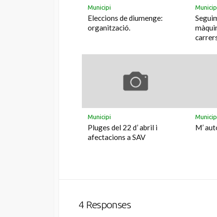
Municipi
Municip
Eleccions de diumenge:
Seguim
organització.
màquin
carrers
Municipi
Municip
Pluges del 22 d’ abril i
M’ aut
afectacions a SAV
4 Responses