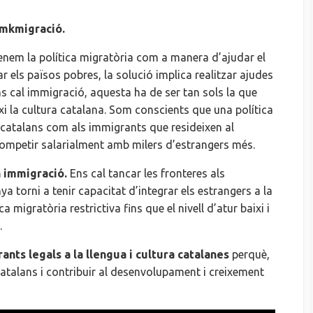
Imkmigració.
nem la política migratòria com a manera d’ajudar el
 els països pobres, la solució implica realitzar ajudes
ns cal immigració, aquesta ha de ser tan sols la que
xi la cultura catalana. Som conscients que una política
s catalans com als immigrants que resideixen al
competir salarialment amb milers d’estrangers més.
 immigració.
Ens cal tancar les fronteres als
 torni a tenir capacitat d’integrar els estrangers a la
migratòria restrictiva fins que el nivell d’atur baixi i
.
nts legals a la llengua i cultura catalanes
perquè,
 catalans i contribuir al desenvolupament i creixement