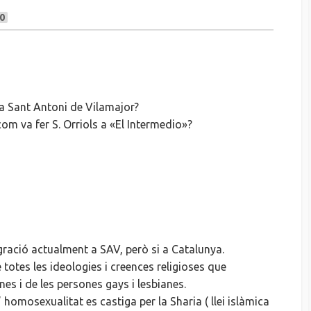
0
a Sant Antoni de Vilamajor?
om va fer S. Orriols a «El Intermedio»?
ració actualment a SAV, però si a Catalunya.
totes les ideologies i creences religioses que
es i de les persones gays i lesbianes.
homosexualitat es castiga per la Sharia ( llei islàmica