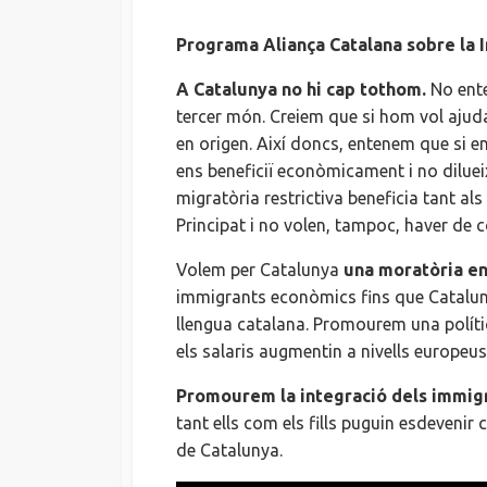
Programa Aliança Catalana sobre la 
A Catalunya no hi cap tothom.
No ente
tercer món. Creiem que si hom vol ajudar
en origen. Així doncs, entenem que si e
ens beneficiï econòmicament i no diluei
migratòria restrictiva beneficia tant al
Principat i no volen, tampoc, haver de 
Volem per Catalunya
una moratòria en
immigrants econòmics fins que Catalunya
llengua catalana. Promourem una política 
els salaris augmentin a nivells europeus
Promourem la integració dels immigra
tant ells com els fills puguin esdevenir
de Catalunya.