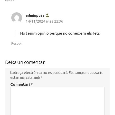
h
adminpusa
a
14/11/2024 a les 22:36
d
i
No tenim opinió perqué no coneixem els fets.
t
Respon
:
Deixa un comentari
L'adreça electrònica no es publicarà.
Els camps necessaris
estan marcats amb
*
Comentari
*