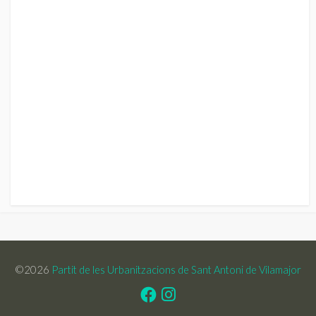
©2026
Partit de les Urbanitzacions de Sant Antoni de Vilamajor
Facebook
Instagram