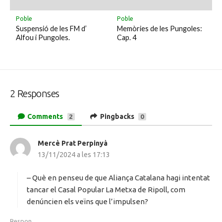
Poble
Poble
Suspensió de les FM d’
Memòries de les Pungoles:
Alfou i Pungoles.
Cap. 4
2 Responses
Comments
Pingbacks
2
0
Mercè Prat Perpinyà
h
13/11/2024 a les 17:13
a
d
i
– Què en penseu de que Aliança Catalana hagi intentat
t
tancar el Casal Popular La Metxa de Ripoll, com
:
denúncien els veïns que l’impulsen?
Respon