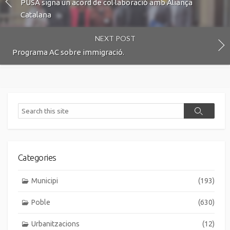
PUSA signa un acord de col·laboració amb Aliança
Catalana
NEXT POST
Programa AC sobre immigració.
Search
Search
Categories
Municipi
(193)
Poble
(630)
Urbanitzacions
(12)