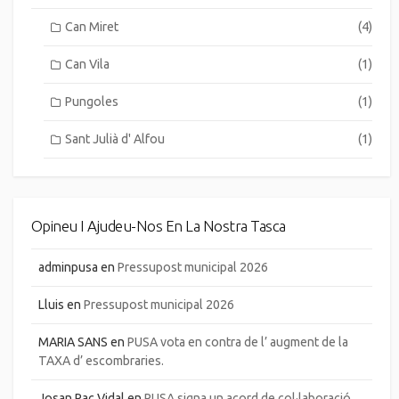
Can Miret
(4)
Can Vila
(1)
Pungoles
(1)
Sant Julià d' Alfou
(1)
Opineu I Ajudeu-Nos En La Nostra Tasca
adminpusa
en
Pressupost municipal 2026
Lluis
en
Pressupost municipal 2026
MARIA SANS
en
PUSA vota en contra de l’ augment de la
TAXA d’ escombraries.
Josan Pac Vidal
en
PUSA signa un acord de col·laboració