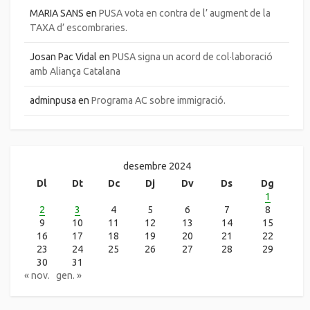
MARIA SANS
en
PUSA vota en contra de l’ augment de la
TAXA d’ escombraries.
Josan Pac Vidal
en
PUSA signa un acord de col·laboració
amb Aliança Catalana
adminpusa
en
Programa AC sobre immigració.
desembre 2024
Dl
Dt
Dc
Dj
Dv
Ds
Dg
1
2
3
4
5
6
7
8
9
10
11
12
13
14
15
16
17
18
19
20
21
22
23
24
25
26
27
28
29
30
31
« nov.
gen. »