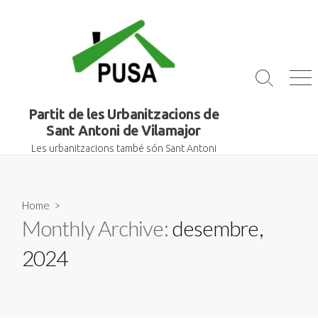
Skip
to
content
Search
Me
Toggle
Partit de les Urbanitzacions de
Sant Antoni de Vilamajor
Les urbanitzacions també són Sant Antoni
Home
>
Monthly Archive:
desembre,
2024