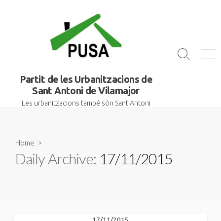
Skip
to
content
Search
Me
Toggle
Partit de les Urbanitzacions de
Sant Antoni de Vilamajor
Les urbanitzacions també són Sant Antoni
Home
>
Daily Archive:
17/11/2015
17/11/2015