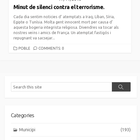
Minut de silenci contra el terrorisme.
Cada dia sentim noticies d’ atemptats a Iraq, Líban, Síria,
Egipte o Tunísia. Molta gent innocent mort per causa d’
aquesta bogeria integrista religiosa. Divendres va tocar als
nostres veïns i amics de França. Un atemptat fastigós i
repugnant va sacsejar...
CATEGORIES
POBLE
COMMENTS: 0
Search
Search
Categories
Municipi
(193)