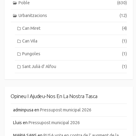
Poble
(630)
Urbanitzacions
(12)
Can Miret
(4)
Can Vila
(1)
Pungoles
(1)
Sant Julià d' Alfou
(1)
Opineu I Ajudeu-Nos En La Nostra Tasca
adminpusa
en
Pressupost municipal 2026
Lluis
en
Pressupost municipal 2026
MARIA SANS
en
PUSA vota en contra de l’ augment de la