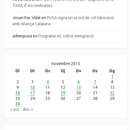
TAXA d’ escombraries.
Josan Pac Vidal
en
PUSA signa un acord de col·laboració
amb Aliança Catalana
adminpusa
en
Programa AC sobre immigració.
novembre 2015
Dl
Dt
Dc
Dj
Dv
Ds
Dg
1
2
3
4
5
6
7
8
9
10
11
12
13
14
15
16
17
18
19
20
21
22
23
24
25
26
27
28
29
30
« oct.
des. »