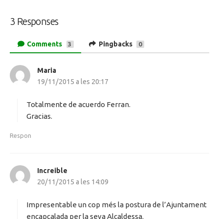
3 Responses
Comments
Pingbacks
3
0
Maria
h
19/11/2015 a les 20:17
a
d
i
Totalmente de acuerdo Ferran.
t
Gracias.
:
Respon
Increible
h
20/11/2015 a les 14:09
a
d
i
Impresentable un cop més la postura de l’Ajuntament
t
encapçalada per la seva Alcaldessa.