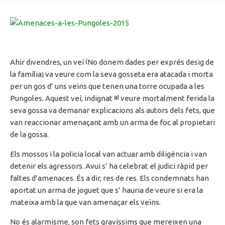
DATE
Ahir divendres, un veí
(
No donem dades per exprés desig de
la família
va veure com la seva gosseta era atacada i morta
)
per un gos
d’ uns
veïns que tenen una torre ocupada a les
Pungoles
. Aquest veí, indignat
al
veure mortalment ferida la
seva gossa va demanar explicacions als autors dels fets, que
van reaccionar amenaçant amb
un arma
de foc al propietari
de la gossa.
Els mossos i la policia local van actuar amb diligència i van
detenir els agressors. Avui
s’ ha
celebrat el judici ràpid per
faltes d’amenaces. És a dir, res de res. Els condemnats han
aportat un arma de joguet que
s’ hauria
de veure si era la
mateixa
amb la que
van amenaçar els veïns.
No és alarmisme,
son
fets
gravíssims
que mereixen una