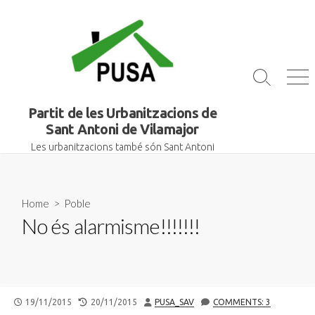
Skip
to
content
Search
Me
Toggle
Partit de les Urbanitzacions de
Sant Antoni de Vilamajor
Les urbanitzacions també són Sant Antoni
Home
>
Poble
No és alarmisme!!!!!!!
PUBLISHED
LAST
AUTHOR
19/11/2015
20/11/2015
PUSA_SAV
COMMENTS: 3
DATE
MODIFIED