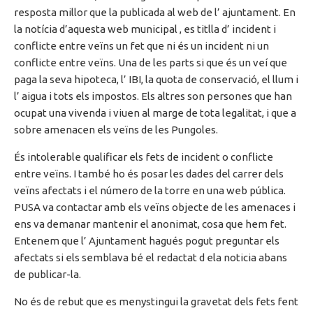
resposta millor que la publicada al web de
l’ ajuntament
. En
la notícia d’aquesta web municipal , es titlla
d’ incident
i
conflicte entre veïns un fet que ni és un incident ni un
conflicte entre veïns. Una de les parts
si
que és un veí que
paga la seva hipoteca,
l’ IBI
, la quota de conservació, el llum i
l’ aigua
i tots els impostos. Els altres
son persones
que han
ocupat una
vivenda
i viuen al marge de tota legalitat, i que a
sobre amenacen els veïns de les
Pungoles
.
És intolerable qualificar els fets
de incident
o conflicte
entre veïns. I també ho és posar les dades del carrer dels
veïns afectats i el número de la torre en una web pública.
PUSA
va contactar amb els veïns objecte de les amenaces i
ens va demanar mantenir
el anonimat
, cosa que hem fet.
Entenem que
l’ Ajuntament
hagués pogut preguntar els
afectats si els semblava bé el redactat
d ela
noticia abans
de
publicar
-la
.
No és de rebut
que es menystingui la gravetat dels fets fent