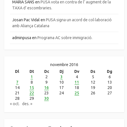
MARIA SANS
en
PUSA vota en contra de l’ augment de la
TAXA d’ escombraries.
Josan Pac Vidal
en
PUSA signa un acord de col·laboració
amb Aliança Catalana
adminpusa
en
Programa AC sobre immigració.
novembre 2016
Dl
Dt
Dc
Dj
Dv
Ds
Dg
1
2
3
4
5
6
7
8
9
10
11
12
13
14
15
16
17
18
19
20
21
22
23
24
25
26
27
28
29
30
« oct.
des. »