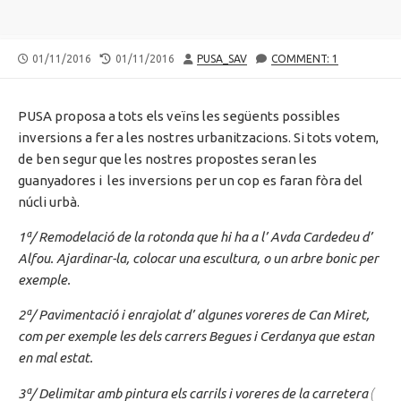
PUBLISHED
LAST
AUTHOR
01/11/2016
01/11/2016
PUSA_SAV
COMMENT: 1
DATE
MODIFIED
DATE
PUSA
proposa a tots els veïns les següents possibles
inversions a fer a les nostres urbanitzacions. Si tots votem,
de ben segur que les nostres propostes seran les
guanyadores i les inversions per un cop es faran
fòra
del
núcli
urbà.
1ª
/ Remodelació de la rotonda que hi ha a l’
Avda
Cardedeu d’
Alfou
.
Ajardinar
-la
,
colocar
una escultura, o un arbre bonic per
exemple.
2ª
/ Pavimentació i enrajolat
d’ algunes
voreres de Can Miret,
com per exemple les dels carrers Begues i Cerdanya que estan
en mal estat.
(
3ª
/ Delimitar amb pintura els carrils i voreres de la carretera