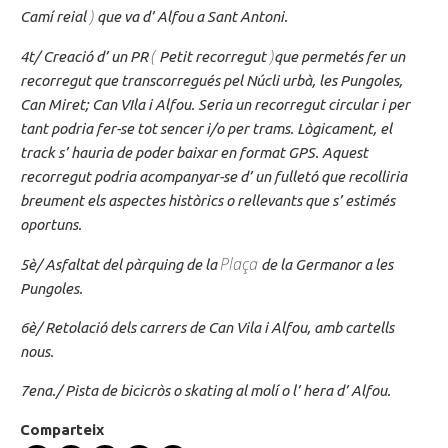
)
Camí reial
que va d’
Alfou
a Sant Antoni.
(
)
4t/ Creació
d’ un
PR
Petit recorregut
que permetés fer un
recorregut que transcorregués pel
Núcli
urbà, les
Pungoles
,
Can Miret; Can
VIla
i
Alfou
. Seria un recorregut circular i per
tant podria fer-se tot sencer i/o per trams. Lògicament, el
track
s’ hauria
de poder baixar en format GPS. Aquest
recorregut podria acompanyar-se
d’ un
fulletó que recolliria
breument els aspectes històrics o rellevants que
s’ estimés
oportuns.
Plaça
5è/ Asfaltat del pàrquing de la
de la Germanor a les
Pungoles
.
6è/ Retolació dels carrers de Can Vila i
Alfou
, amb cartells
nous.
7ena
./ Pista de bicicròs o
skating
al molí o l’
hera
d’
Alfou
.
Comparteix