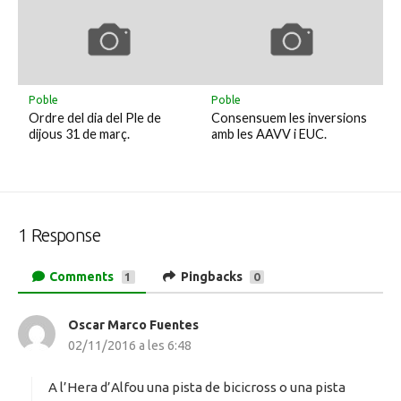
Poble
Poble
Ordre del dia del Ple de
Consensuem les inversions
dijous 31 de març.
amb les AAVV i EUC.
1 Response
Comments
Pingbacks
1
0
Oscar Marco Fuentes
h
02/11/2016 a les 6:48
a
d
i
A l’Hera d’Alfou una pista de bicicross o una pista