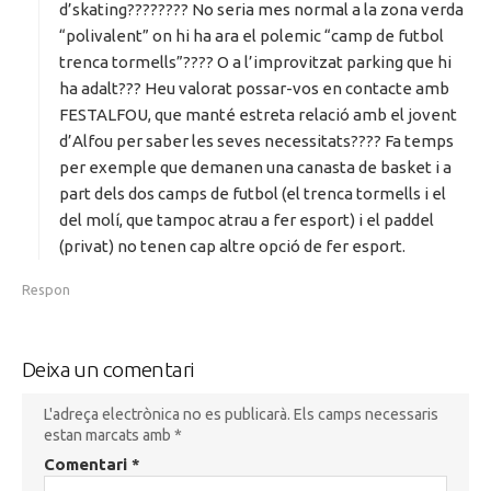
t
d’skating???????? No seria mes normal a la zona verda
:
“polivalent” on hi ha ara el polemic “camp de futbol
trenca tormells”???? O a l’improvitzat parking que hi
ha adalt??? Heu valorat possar-vos en contacte amb
FESTALFOU, que manté estreta relació amb el jovent
d’Alfou per saber les seves necessitats???? Fa temps
per exemple que demanen una canasta de basket i a
part dels dos camps de futbol (el trenca tormells i el
del molí, que tampoc atrau a fer esport) i el paddel
(privat) no tenen cap altre opció de fer esport.
Respon
Deixa un comentari
L'adreça electrònica no es publicarà.
Els camps necessaris
estan marcats amb
*
Comentari
*