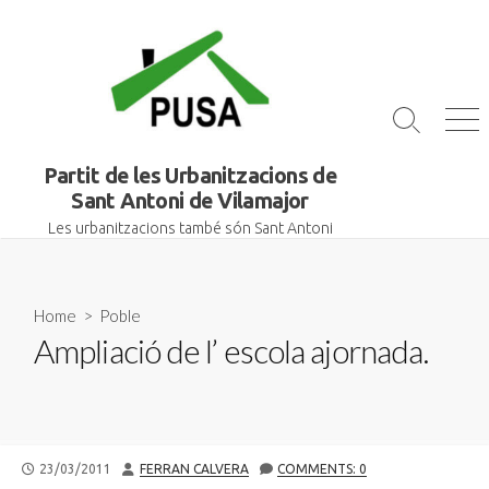
Skip
to
content
Search
Me
Toggle
Partit de les Urbanitzacions de
Sant Antoni de Vilamajor
Les urbanitzacions també són Sant Antoni
Home
>
Poble
Ampliació de l’ escola ajornada.
PUBLISHED
AUTHOR
23/03/2011
FERRAN CALVERA
COMMENTS: 0
DATE