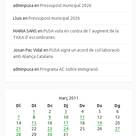
adminpusa
en
Pressupost municipal 2026
Lluis
en
Pressupost municipal 2026
MARIA SANS
en
PUSA vota en contra de l’ augment de la
TAXA d’ escombraries.
Josan Pac Vidal
en
PUSA signa un acord de col·laboració
amb Aliança Catalana
adminpusa
en
Programa AC sobre immigració.
març 2011
Dl
Dt
Dc
Dj
Dv
Ds
Dg
1
2
3
4
5
6
7
8
9
10
11
12
13
14
15
16
17
18
19
20
21
22
23
24
25
26
27
28
29
30
31