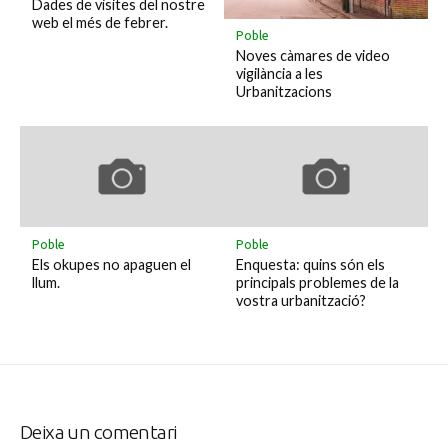
Dades de visites del nostre
web el més de febrer.
Poble
Noves càmares de video
vigilància a les
Urbanitzacions
Poble
Poble
Els okupes no apaguen el
Enquesta: quins són els
llum.
principals problemes de la
vostra urbanització?
Deixa un comentari