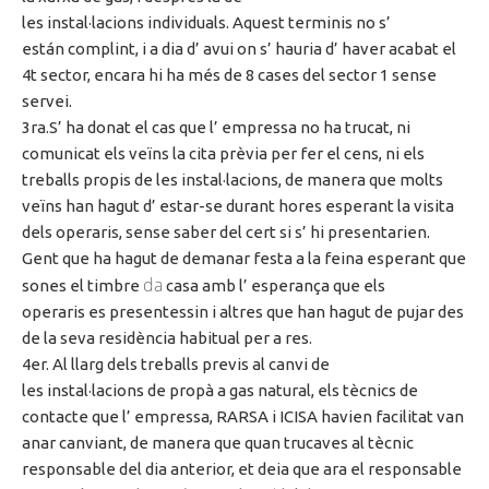
les instal·lacions individuals.
Aquest terminis
no
s’
están
complint, i a dia
d’ avui
on
s’ hauria
d’ haver
acabat el
4t sector, encara hi ha més de 8 cases del sector 1 sense
servei.
3ra
.S’ ha donat el cas que
l’ empressa
no ha trucat, ni
comunicat els veïns la cita prèvia per fer el cens, ni els
treballs propis de les instal·lacions, de manera que molts
veïns
han hagut
d’ estar
-se durant hores esperant la visita
dels operaris, sense saber del cert si
s’ hi
presentarien.
Gent que ha hagut de demanar festa a la feina esperant que
da
sones el timbre
casa amb
l’ esperança
que els
operaris
es
presentessin i altres que han hagut de pujar des
de la seva residència habitual per a res.
4er
. Al llarg dels treballs previs al canvi de
les instal·lacions de propà a gas natural, els tècnics de
contacte que
l’ empressa
,
RARSA
i
ICISA
havien facilitat van
anar canviant, de manera que quan trucaves al tècnic
responsable del dia anterior, et deia que ara el responsable