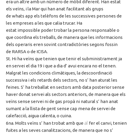
era un altre amb un número de mòbil diferent. Han estat
els veïns, i la Mar qui han anat facilitant als grups
de
whats
app els telèfons de les successives persones de
les empreses
a les que
calia trucar. Ha
estat impossible poder trobar la persona responsable o
que coordina els treballs, de manera que les informacions
dels operaris eren sovint contradictòries segons fossin
de
RARSA
o
de ICISA
.
5t
. Hi ha veïns que
tenien que
tenir el subministrament ja
en servei el dia 19 i que a dia
d’ avui
encara no el tenen.
Malgrat les condicions climàtiques, la descoordinació
successiva i els retards dels sectors, no
s’ han
aturat les
feines.
S’ ha
treballat en sectors amb data posterior sense
haver donat servei als sectors anteriors, de manera que els
veïns sense servei ni de gas propà ni natural
s’ han
anat
sumant a la llista de gent sense cap mena de servei de
calefacció, aigua calenta, o cuina.
al
6na
. Molts veïns
s’ han
trobat
amb que
fer el canvi, tenien
fuites a les seves canalitzacions, de manera que no
s’