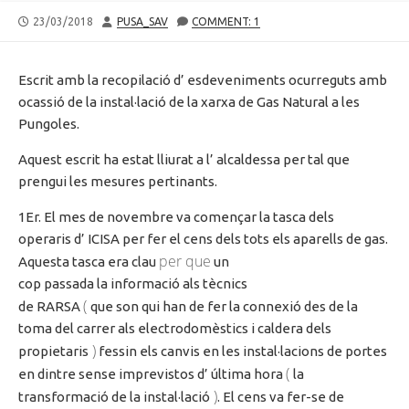
PUBLISHED
AUTHOR
23/03/2018
PUSA_SAV
COMMENT: 1
DATE
Escrit amb la recopilació d’ esdeveniments ocurreguts amb
ocassió de la instal·lació de la xarxa de Gas Natural a les
Pungoles.
Aquest escrit ha estat lliurat a l’ alcaldessa per tal que
prengui les mesures pertinants.
1Er
. El mes de novembre va començar la tasca dels
operaris
d’ ICISA
per fer el cens de
ls tots els
aparells de gas.
per que
Aquesta tasca era clau
un
cop passada la informació als tècnics
(
de
RARSA
que
son
qui han de fer la connexió des
de la
toma
del carrer als electrodomèstics i caldera dels
)
propietaris
fessin els canvis en les instal·lacions de portes
(
en dintre sense imprevistos
d’ última
hora
la
)
transformació de la instal·lació
. El cens va fer-se de