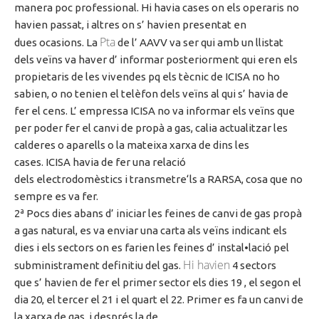
manera poc professional. Hi havia cases on els operaris no
havien passat, i altres on
s’ havien
presentat en
Pta
dues ocasions. La
de
l’ AAVV
va ser qui amb un llistat
dels veïns va
haver
d’ informar
posteriorment qui eren els
propietaris de les
vivendes
pq
els tècnic
de ICISA
no ho
sabien, o no tenien el telèfon dels veïns al qui
s’ havia
de
fer el cens.
L’ empressa
ICISA
no va informar els veïns que
per poder fer el canvi de propà a gas, calia actualitzar les
calderes o aparells o la mateixa xarxa de dins les
cases.
ICISA
havia de fer una relació
dels electrodomèstics i transmetre
‘ls
a
RARSA
, cosa que no
sempre es va fer.
2ª
Pocs dies abans
d’ iniciar
les feines de canvi de gas propà
a gas natural, es va enviar una carta als veïns indicant els
dies i els sectors on es farien les feines
d’ instal•lació
pel
Hi havien
subministrament definitiu del gas.
4 sectors
que
s’ havien
de fer el primer sector els dies 19
,
el segon el
dia 20, el tercer el 21 i el quart el 22. Primer es fa un canvi de
la xarxa de gas, i després la de