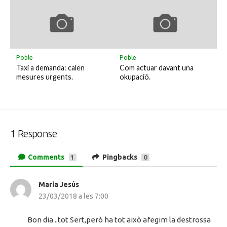
Poble
Poble
Taxi a demanda: calen
Com actuar davant una
mesures urgents.
okupació.
1 Response
Comments
Pingbacks
1
0
Maria Jesús
h
23/03/2018 a les 7:00
a
d
i
Bon dia ..tot Sert,però ha tot això afegim la destrossa