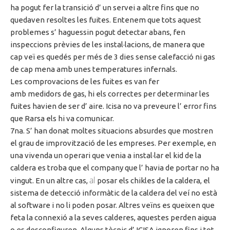
ha
pogut fer la transició
d’ un
servei a altre fins que no
quedaven resoltes les fuites. Entenem que tots
aquest
problemes
s’ haguessin
pogut detectar abans, fen
inspeccions prèvies de les instal·lacions, de manera que
cap
veï
es quedés per més de 3 dies sense calefacció ni gas
de cap mena amb unes temperatures infernals.
Les comprovacions de les fuites es van fer
amb
medidors
de gas,
hi
els correctes per determinar les
fuites havien de ser
d’ aire
.
Icisa
no va preveure
l’ error
fins
que
Rarsa
els hi va comunicar.
7na
.
S’ han
donat moltes situacions absurdes que mostren
el grau
de improvització
de les empreses. Per exemple, en
una
vivenda
un operari que venia a instal·lar el
kid
de la
caldera
es
troba que el company que
l’ havia
de portar no ha
al
vingut. En un altre cas,
posar els
chikles
de la caldera, el
sistema de detecció informàtic de la caldera del veí no està
al software i no li poden posar. Altres veïns es queixen que
feta la connexió a
la seves calderes
, aquestes perden aigua
o es desconfiguren.
Alguns tècnic
d’ ICISA
ignoren fins i tot