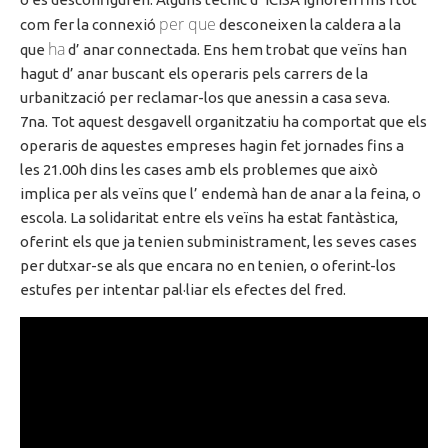
per que
com fer la connexió
desconeixen la caldera
a la
ha
que
d’ anar
connectada. Ens hem trobat que veïns
han
hagut
d’ anar
buscant els operaris pels carrers de la
urbanització per reclamar-los que anessin
a casa
seva.
7na
. Tot aquest desgavell organitzatiu ha comportat que els
operaris
de aquestes
empreses hagin fet jornades fins a
les
21.00h
dins les cases amb els problemes que això
implica per als veïns que
l’ endemà
han
de anar
a la feina, o
escola. La solidaritat entre els veïns ha estat fantàstica,
oferint els que ja tenien subministrament, les seves cases
per dutxar-se als que encara no en tenien, o oferint-los
estufes per intentar pal·liar els efectes del fred.