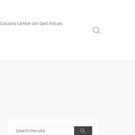
itzacions també són Sant Antoni
Search
Toggle
Search
Search