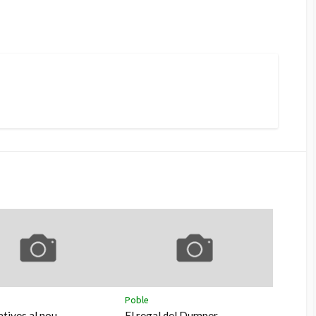
k
agram
Poble
atives al nou
El regal del Dumper.