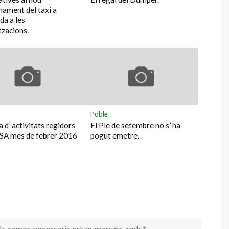
nament del taxi a
a a les
tzacions.
Poble
 d’ activitats regidors
El Ple de setembre no s’ ha
SA mes de febrer 2016
pogut emetre.