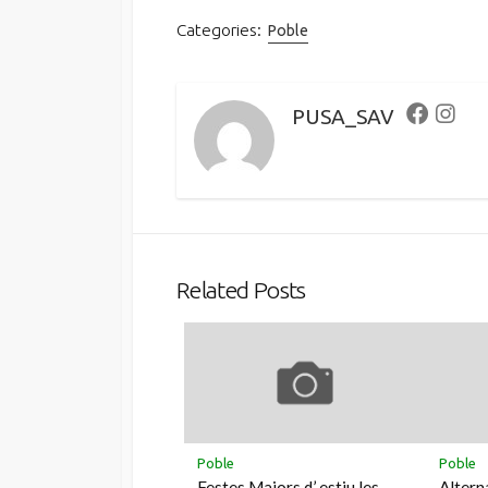
Categories:
Poble
PUSA_SAV
Faceboo
Inst
Related Posts
Poble
Poble
Festes Majors d’ estiu les
Altern