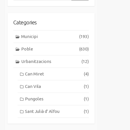
Categories
Municipi
(193)
Poble
(630)
Urbanitzacions
(12)
Can Miret
(4)
Can Vila
(1)
Pungoles
(1)
Sant Julià d' Alfou
(1)