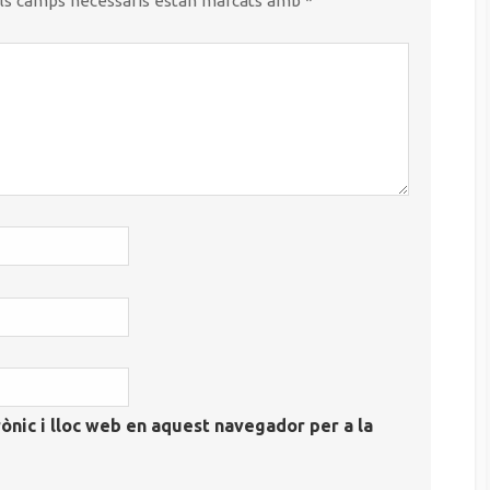
ls camps necessaris estan marcats amb
*
ònic i lloc web en aquest navegador per a la