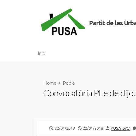
Skip
to
content
Partit de les Ur
Inici
Home
>
Poble
Convocatòria PLe de dijo
PUBLISHED
LAST
AUTHOR
22/01/2018
22/01/2018
PUSA_SAV
DATE
MODIFIED