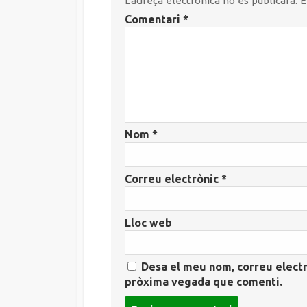
L'adreça electrònica no es publicarà.
E
Comentari
*
Nom
*
Correu electrònic
*
Lloc web
Desa el meu nom, correu electr
pròxima vegada que comenti.
Post