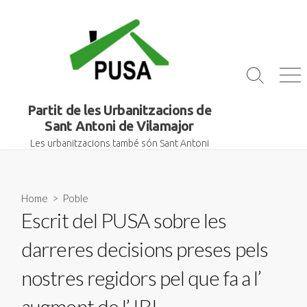
Skip
to
content
Search
Me
Toggle
Partit de les Urbanitzacions de
Sant Antoni de Vilamajor
Les urbanitzacions també són Sant Antoni
Home
>
Poble
Escrit del PUSA sobre les
darreres decisions preses pels
nostres regidors pel que fa a l’
augment de l’ IBI.