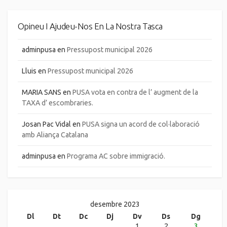
Opineu I Ajudeu-Nos En La Nostra Tasca
adminpusa
en
Pressupost municipal 2026
Lluis
en
Pressupost municipal 2026
MARIA SANS
en
PUSA vota en contra de l’ augment de la
TAXA d’ escombraries.
Josan Pac Vidal
en
PUSA signa un acord de col·laboració
amb Aliança Catalana
adminpusa
en
Programa AC sobre immigració.
desembre 2023
Dl
Dt
Dc
Dj
Dv
Ds
Dg
1
2
3