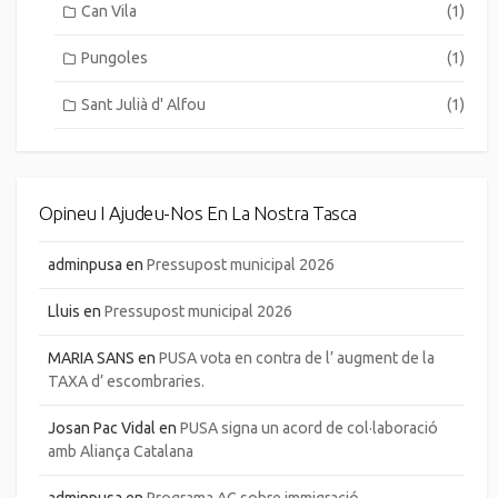
Can Vila
(1)
Pungoles
(1)
Sant Julià d' Alfou
(1)
Opineu I Ajudeu-Nos En La Nostra Tasca
adminpusa
en
Pressupost municipal 2026
Lluis
en
Pressupost municipal 2026
MARIA SANS
en
PUSA vota en contra de l’ augment de la
TAXA d’ escombraries.
Josan Pac Vidal
en
PUSA signa un acord de col·laboració
amb Aliança Catalana
adminpusa
en
Programa AC sobre immigració.