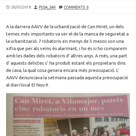
PUBLISHED
AUTHOR
28/05/2018
PUSA_SAV
COMMENTS: 0
DATE
A la darrera AAVV de la urbanització de Can Miret, un dels
temes més importants va ser el de la manca de seguretat a
la urbanització. 7 robatoris en menys de 5 mesos son una
xifra que per als veïns és alarmant, i ho és si ho comparem
amb les dades dels robatoris d’ altres anys. A més, una part
d’ aquests delictes s’ ha produït estant els propietaris dins
de casa, la qual cosa genera encara més preocupació. L’
AAVV denunciava la setmana passada aquesta preocupació
al diari local El Nou 9.