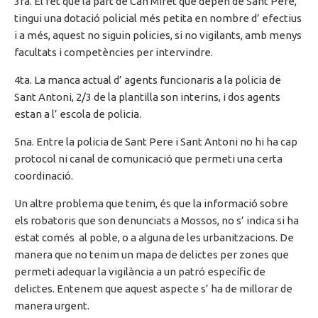
3ra. El fet que la part de Can Miret que depèn de Sant Pere,
tingui una dotació policial més petita en nombre d’ efectius
i a més, aquest no siguin policies, si no vigilants, amb menys
facultats i competències per intervindre.
4ta. La manca actual d’ agents funcionaris a la policia de
Sant Antoni, 2/3 de la plantilla son interins, i dos agents
estan a l’ escola de policia.
5na. Entre la policia de Sant Pere i Sant Antoni no hi ha cap
protocol ni canal de comunicació que permeti una certa
coordinació.
Un altre problema que tenim, és que la informació sobre
els robatoris que son denunciats a Mossos, no s’ indica si ha
estat comés al poble, o a alguna de les urbanitzacions. De
manera que no tenim un mapa de delictes per zones que
permeti adequar la vigilància a un patró específic de
delictes. Entenem que aquest aspecte s’ ha de millorar de
manera urgent.