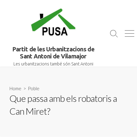
Skip
to
content
Search
Me
Toggle
Partit de les Urbanitzacions de
Sant Antoni de Vilamajor
Les urbanitzacions també són Sant Antoni
Home
>
Poble
Que passa amb els robatoris a
Can Miret?