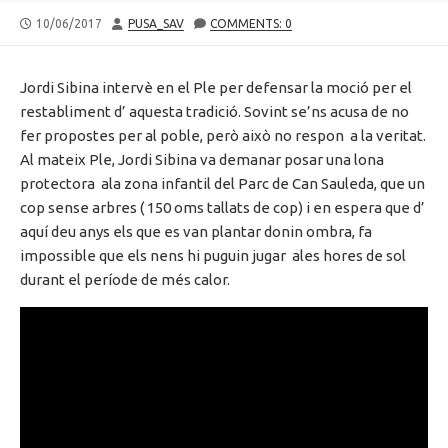
PUBLISHED
AUTHOR
10/06/2017
PUSA_SAV
COMMENTS: 0
DATE
Jordi Sibina intervè en el Ple per defensar la moció per el
restabliment d’ aquesta tradició. Sovint se’ns acusa de no
fer propostes per al poble, però això no respon a la veritat.
Al mateix Ple, Jordi Sibina va demanar posar una lona
protectora ala zona infantil del Parc de Can Sauleda, que un
cop sense arbres ( 150 oms tallats de cop) i en espera que d’
aquí deu anys els que es van plantar donin ombra, fa
impossible que els nens hi puguin jugar ales hores de sol
durant el període de més calor.