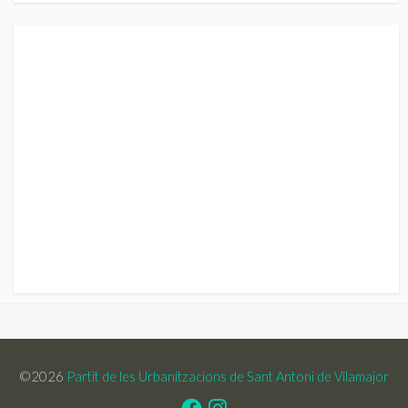
©2026
Partit de les Urbanitzacions de Sant Antoni de Vilamajor
Facebook
Instagram