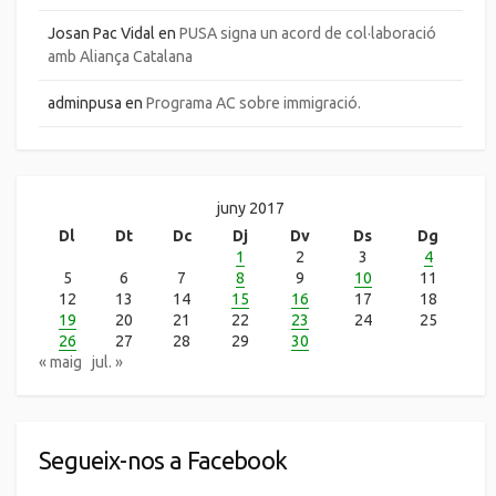
Josan Pac Vidal
en
PUSA signa un acord de col·laboració
amb Aliança Catalana
adminpusa
en
Programa AC sobre immigració.
juny 2017
Dl
Dt
Dc
Dj
Dv
Ds
Dg
1
2
3
4
5
6
7
8
9
10
11
12
13
14
15
16
17
18
19
20
21
22
23
24
25
26
27
28
29
30
« maig
jul. »
Segueix-nos a Facebook