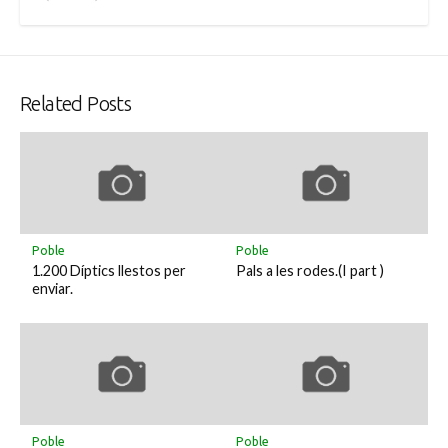
Related Posts
Poble
Poble
1.200 Díptics llestos per
Pals a les rodes.(I part )
enviar.
Poble
Poble