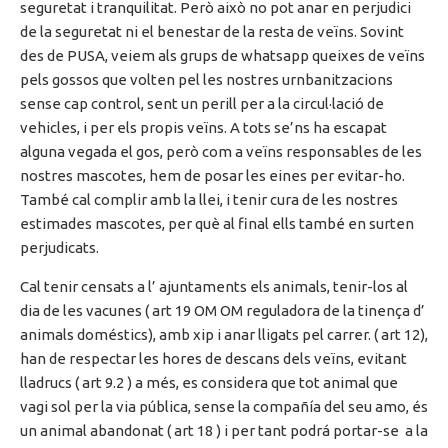
seguretat i tranquilitat. Però això no pot anar en perjudici
de la seguretat ni el benestar de la resta de veïns. Sovint
des de PUSA, veiem als grups de whatsapp queixes de veïns
pels gossos que volten pel les nostres urnbanitzacions
sense cap control, sent un perill per a la circul·lació de
vehicles, i per els propis veïns. A tots se’ns ha escapat
alguna vegada el gos, però com a veïns responsables de les
nostres mascotes, hem de posar les eines per evitar-ho.
També cal complir amb la llei, i tenir cura de les nostres
estimades mascotes, per què al final ells també en surten
perjudicats.
Cal tenir censats a l’ ajuntaments els animals, tenir-los al
dia de les vacunes ( art 19 OM OM reguladora de la tinença d’
animals doméstics), amb xip i anar lligats pel carrer. ( art 12),
han de respectar les hores de descans dels veïns, evitant
lladrucs ( art 9.2 ) a més, es considera que tot animal que
vagi sol per la via pública, sense la compañía del seu amo, és
un animal abandonat ( art 18 ) i per tant podrá portar-se a la