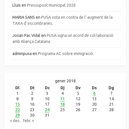
Lluis
en
Pressupost municipal 2026
MARIA SANS
en
PUSA vota en contra de l’ augment de la
TAXA d’ escombraries.
Josan Pac Vidal
en
PUSA signa un acord de col·laboració
amb Aliança Catalana
adminpusa
en
Programa AC sobre immigració.
gener 2018
Dl
Dt
Dc
Dj
Dv
Ds
Dg
1
2
3
4
5
6
7
8
9
10
11
12
13
14
15
16
17
18
19
20
21
22
23
24
25
26
27
28
29
30
31
« des.
febr. »