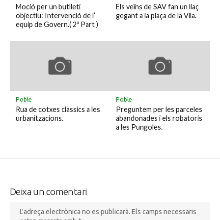
Moció per un butlletí
Els veïns de SAV fan un llaç
objectiu: Intervenció de l’
gegant a la plaça de la Vila.
equip de Govern.( 2ª Part )
Poble
Poble
Rua de cotxes clàssics a les
Preguntem per les parceles
urbanitzacions.
abandonades i els robatoris
a les Pungoles.
Deixa un comentari
L'adreça electrònica no es publicarà.
Els camps necessaris