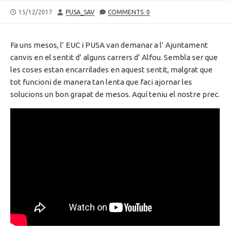
PUBLISHED
AUTHOR
15/12/2017
PUSA_SAV
COMMENTS: 0
DATE
Fa uns mesos, l’ EUC i PUSA van demanar a l’ Ajuntament
canvis en el sentit d’ alguns carrers d’ Alfou. Sembla ser que
les coses estan encarrilades en aquest sentit, malgrat que
tot funcioni de manera tan lenta que faci ajornar les
solucions un bon grapat de mesos. Aquí teniu el nostre prec.