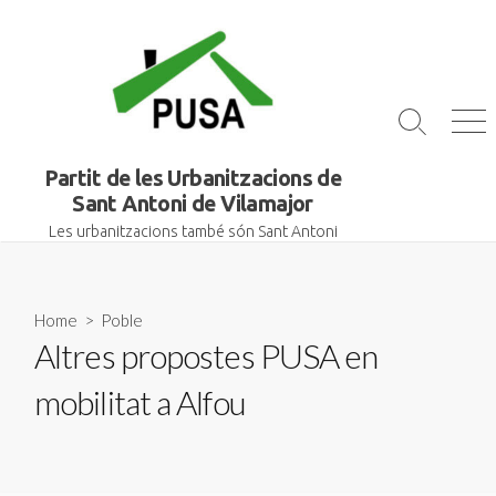
Skip
to
content
Search
Me
Toggle
Partit de les Urbanitzacions de
Sant Antoni de Vilamajor
Les urbanitzacions també són Sant Antoni
Home
>
Poble
Altres propostes PUSA en
mobilitat a Alfou