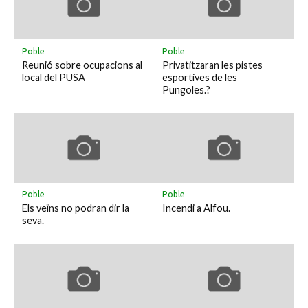
Poble
Poble
Reunió sobre ocupacions al
Privatitzaran les pistes
local del PUSA
esportives de les
Pungoles.?
Poble
Poble
Els veïns no podran dir la
Incendi a Alfou.
seva.