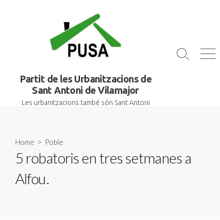
Skip
to
content
Search
Me
Toggle
Partit de les Urbanitzacions de
Sant Antoni de Vilamajor
Les urbanitzacions també són Sant Antoni
Home
>
Poble
5 robatoris en tres setmanes a
Alfou.