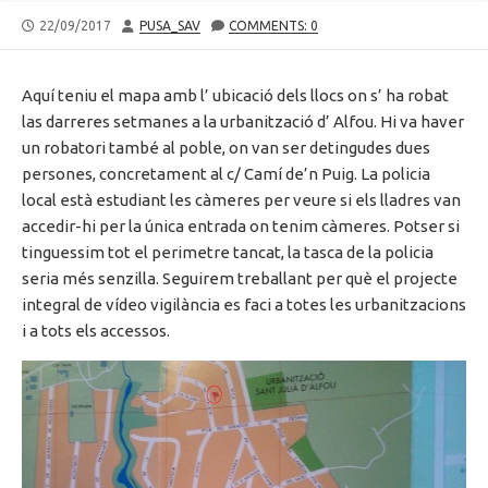
PUBLISHED
AUTHOR
22/09/2017
PUSA_SAV
COMMENTS: 0
DATE
Aquí teniu el mapa amb l’ ubicació dels llocs on s’ ha robat
las darreres setmanes a la urbanització d’ Alfou. Hi va haver
un robatori també al poble, on van ser detingudes dues
persones, concretament al c/ Camí de’n Puig. La policia
local està estudiant les càmeres per veure si els lladres van
accedir-hi per la única entrada on tenim càmeres. Potser si
tinguessim tot el perimetre tancat, la tasca de la policia
seria més senzilla. Seguirem treballant per què el projecte
integral de vídeo vigilància es faci a totes les urbanitzacions
i a tots els accessos.