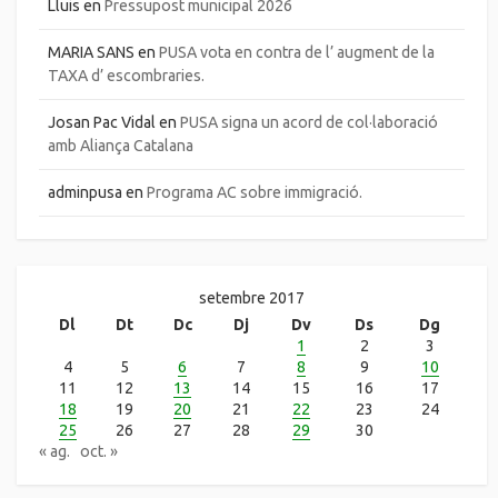
Lluis
en
Pressupost municipal 2026
MARIA SANS
en
PUSA vota en contra de l’ augment de la
TAXA d’ escombraries.
Josan Pac Vidal
en
PUSA signa un acord de col·laboració
amb Aliança Catalana
adminpusa
en
Programa AC sobre immigració.
setembre 2017
Dl
Dt
Dc
Dj
Dv
Ds
Dg
1
2
3
4
5
6
7
8
9
10
11
12
13
14
15
16
17
18
19
20
21
22
23
24
25
26
27
28
29
30
« ag.
oct. »