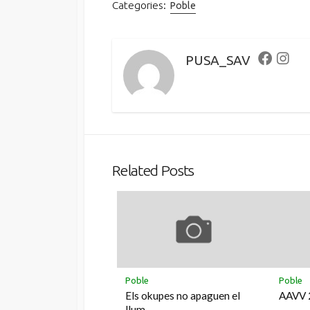
Categories:
Poble
PUSA_SAV
Faceboo
Inst
Related Posts
Poble
Poble
Els okupes no apaguen el
AAVV 
llum.