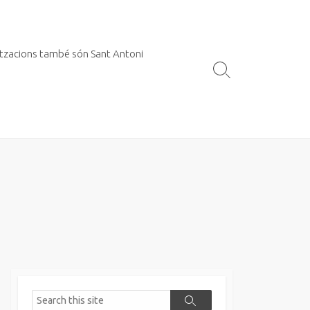
itzacions també són Sant Antoni
Search
Toggle
Search
Search