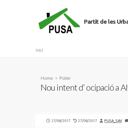
Skip
to
content
Partit de les Ur
Inici
Home
>
Poble
Nou intent d’ ocipació a Al
PUBLISHED
LAST
AUTHOR
27/08/2017
27/08/2017
PUSA_SAV
DATE
MODIFIED