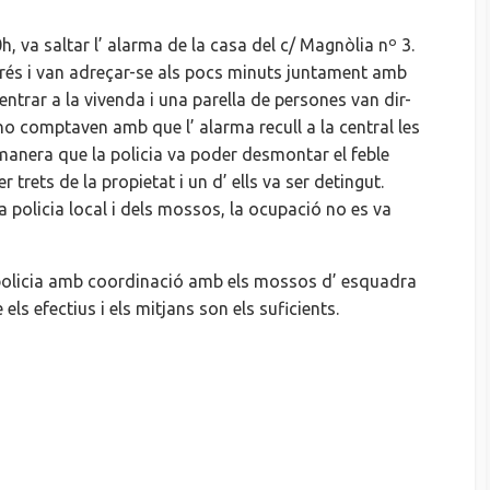
0h, va saltar l’ alarma de la casa del c/ Magnòlia nº 3.
esprés i van adreçar-se als pocs minuts juntament amb
ntrar a la vivenda i una parella de persones van dir-
 no comptaven amb que l’ alarma recull a la central les
manera que la policia va poder desmontar el feble
trets de la propietat i un d’ ells va ser detingut.
a policia local i dels mossos, la ocupació no es va
 policia amb coordinació amb els mossos d’ esquadra
els efectius i els mitjans son els suficients.