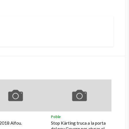
k
agram
Poble
2018 Alfou.
Stop Kàrting truca a la porta
del nou Govern per aturar el