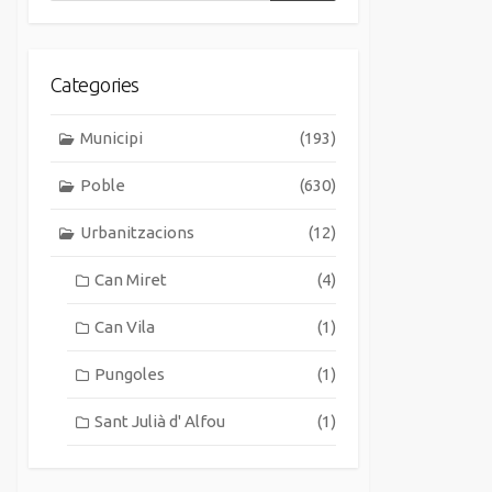
Categories
Municipi
(193)
Poble
(630)
Urbanitzacions
(12)
Can Miret
(4)
Can Vila
(1)
Pungoles
(1)
Sant Julià d' Alfou
(1)