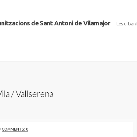
banitzacions de Sant Antoni de Vilamajor
Les urban
ila / Vallserena
COMMENTS: 0