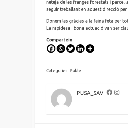
neteja de les franges forestals i parce
seguir treballant en
aquest direcció
per 
Donem les gràcies a la feina feta per to
La rapidesa i bona actuació van ser cla
Comparteix
Categories:
Poble
PUSA_SAV
Faceboo
Inst