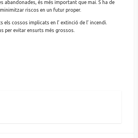
l·les abandonades, és més important que mai. S ha de
minimitzar riscos en un futur
proper
.
ts els cossos implicats en
l’ extinció
de
l’ incendi
.
us per evitar ensurts més grossos.
k
agram