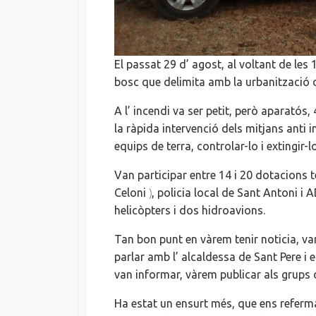
El passat 29
d’ agost
, al voltant de les
bosc que delimita amb la urbanització 
A
l’ incendi
va ser petit, però aparatós,
la ràpida intervenció dels mitjans
anti
i
equips de terra, controlar-lo i extingir
Van participar entre 14 i 20 dotacions 
)
Celoni
, policia local de Sant Antoni i
A
helicòpters i dos hidroavions.
Tan bon punt en vàrem tenir
noticia
, v
parlar amb
l’ alcaldessa
de Sant Pere i e
van informar, vàrem publicar als grups 
Ha estat un
ensurt
més, que
ens
refer