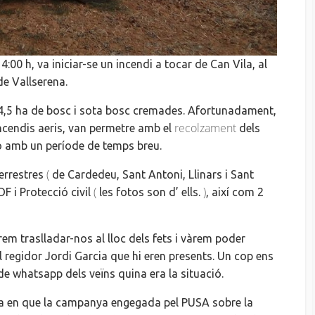
14:00 h
, va iniciar-se un incendi a tocar de Can Vila, al
de Vallserena.
 4,5 ha de bosc i sota bosc
cremades
. Afortunadament,
recolzament
ncendis aeris, van permetre amb el
dels
-lo amb un període de temps breu.
(
terrestres
de Cardedeu, Sant Antoni, Llinars i Sant
(
)
DF
i Protecció civil
les fotos son
d’ ells
.
, així com 2
arem traslladar
-nos
al lloc dels fets i vàrem poder
l regidor Jordi Garcia que hi eren presents. Un cop ens
de whatsapp dels veïns quina era la situació.
ma
en que
la campanya engegada pel
PUSA
sobre la