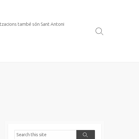
itzacions també són Sant Antoni
Search
Toggle
Search
Search