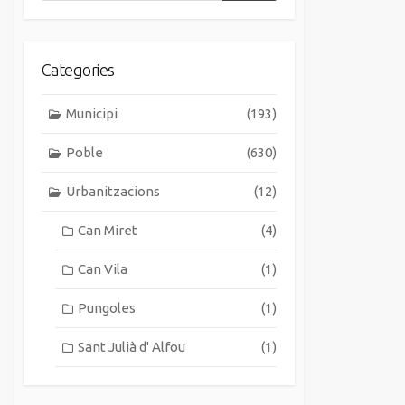
Categories
Municipi
(193)
Poble
(630)
Urbanitzacions
(12)
Can Miret
(4)
Can Vila
(1)
Pungoles
(1)
Sant Julià d' Alfou
(1)