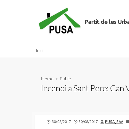
Skip
to
content
Partit de les Ur
Inici
Home
>
Poble
Incendi a Sant Pere: Can V
PUBLISHED
LAST
AUTHOR
30/08/2017
30/08/2017
PUSA_SAV
DATE
MODIFIED