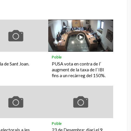
Poble
la de Sant Joan.
PUSA vota en contra de l’
augment de la taxa de l’ IBI
fins a un recàrreg del 150%.
Poble
electorals a les
23 de Desembre: diari el 9