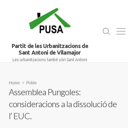
Skip
to
content
Search
Me
Toggle
Partit de les Urbanitzacions de
Sant Antoni de Vilamajor
Les urbanitzacions també són Sant Antoni
Home
>
Poble
Assemblea Pungoles:
consideracions a la dissolució de
l’ EUC.