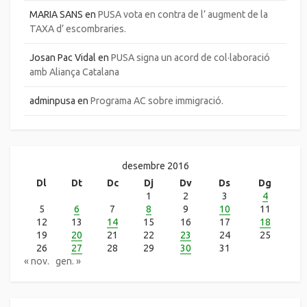
MARIA SANS
en
PUSA vota en contra de l’ augment de la
TAXA d’ escombraries.
Josan Pac Vidal
en
PUSA signa un acord de col·laboració
amb Aliança Catalana
adminpusa
en
Programa AC sobre immigració.
desembre 2016
Dl
Dt
Dc
Dj
Dv
Ds
Dg
1
2
3
4
5
6
7
8
9
10
11
12
13
14
15
16
17
18
19
20
21
22
23
24
25
26
27
28
29
30
31
« nov.
gen. »