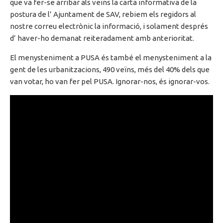
que va fer-se arribar als veïns la carta informativa de la
postura de l’ Ajuntament de SAV, rebiem els regidors al
nostre correu electrònic la informació, i solament després
d’ haver-ho demanat reiteradament amb anterioritat.
El menysteniment a PUSA és també el menysteniment a la
gent de les urbanitzacions, 490 veïns, més del 40% dels que
van votar, ho van fer pel PUSA. Ignorar-nos, és ignorar-vos.