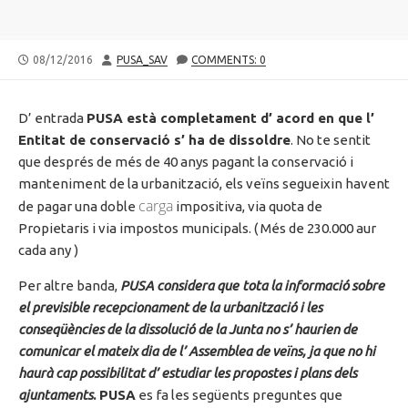
PUBLISHED
AUTHOR
08/12/2016
PUSA_SAV
COMMENTS: 0
DATE
D’ entrada
PUSA
està completament
d’ acord
en que
l’
Entitat
de conservació
s’ ha
de dissoldre
. No
te
sentit
que després de més de 40 anys pagant la conservació i
manteniment de la urbanització, els veïns segueixin havent
carga
de pagar una doble
impositiva, via quota de
Propietaris i via impostos municipals. ( Més de 230.000 aur
cada any )
Per
altre
banda,
PUSA
considera que
tota la informació sobre
el previsible
recepcionament
de la urbanització i les
conseqüències de la dissolució de la Junta no
s’ haurien
de
comunicar el mateix dia de
l’ Assemblea
de veïns, ja que no hi
haurà cap possibilitat
d’ estudiar
les propostes i plans dels
ajuntaments
.
PUSA
es fa les següents preguntes
que