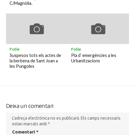
C/Magnòlia.
Poble
Poble
Suspesos tots els actes de
Pla d’ emergències a les
la berbena de Sant Joan a
Urbanitzacions
les Pungoles
Deixa un comentari
L'adreça electrònica no es publicarà.
Els camps necessaris
estan marcats amb
*
Comentari
*