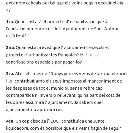
entenem cabdals per tal que els veïns puguin decidir el dia
17.
1ra
. Quan costarà el projecte
d’ urbanització
que la
Diputació per encàrrec de
l’ Ajuntament
de Sant Antoni
està fent?
2na
. Quan està previst que
l’ ajuntament
executi el
Hi hauran
projecte
d’ urbanitzar
les
Pungoles
?
contribucions especials per pagar-lo?
3ra
.
Atès els més de 40 anys que els veïns de la urbanització
han
contribuït amb els seus impostos al manteniment de
les despeses de tot el municipi, sense rebre cap
contrapartida ni inversió rellevant, quina part del cost de
les obres assumirà
l’ ajuntament. Ja sabem que l’
ajuntament no aprorarà res.
4ta
.
Un cop dissolta l’
EUC
i constituïda una Junta
liquidadora, com és possible que els veïns hagin de seguir