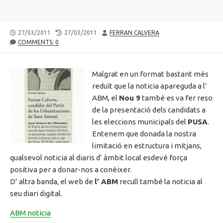
PUBLISHED
LAST
AUTHOR
27/03/2011
27/03/2011
FERRAN CALVERA
DATE
MODIFIED
COMMENTS: 0
DATE
Malgrat en un format bastant més
reduït que la noticia apareguda a l’
ABM, el
Nou 9
també es va fer reso
de la presentació dels candidats a
les eleccions municipals del
PUSA
.
Entenem que donada la nostra
limitació en estructura i mitjans,
qualsevol noticia al diaris d’ àmbit local esdevé força
positiva per a donar-nos a conèixer.
D’ altra banda, el web de
l’ ABM
recull també la noticia al
seu diari digital.
ABM noticia