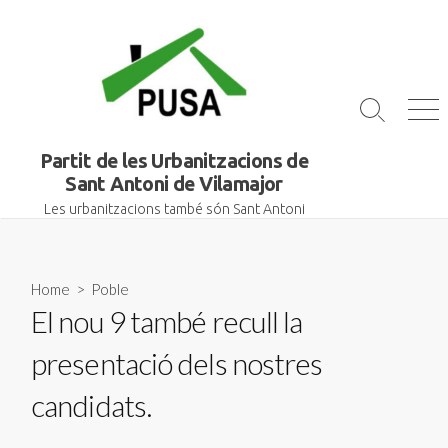
Skip
to
content
Search
Me
Toggle
Partit de les Urbanitzacions de
Sant Antoni de Vilamajor
Les urbanitzacions també són Sant Antoni
Home
>
Poble
El nou 9 també recull la
presentació dels nostres
candidats.