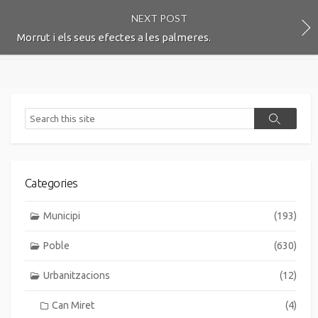
NEXT POST
Morrut i els seus efectes a les palmeres.
Search
Search
Categories
Municipi
(193)
Poble
(630)
Urbanitzacions
(12)
Can Miret
(4)