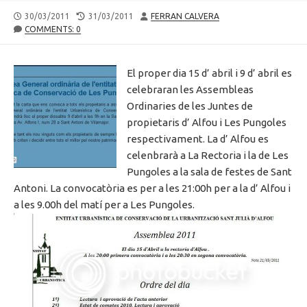
PUBLISHED
LAST
AUTHOR
30/03/2011
31/03/2011
FERRAN CALVERA
DATE
MODIFIED
COMMENTS: 0
DATE
El proper dia 15 d’ abril i 9 d’ abril es
celebraran les Assembleas
Ordinaries de les Juntes de
propietaris d’ Alfou i Les Pungoles
respectivament. La d’ Alfou es
celenbrarà a La Rectoria i la de Les
Pungoles a la sala de festes de Sant
Antoni. La convocatòria es per a les 21:00h per a la d’ Alfou i
a les 9.00h del matí per a Les Pungoles.