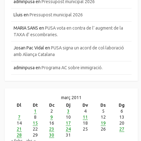
adminpusa
en
Pressupost municipal 2026
Lluis
en
Pressupost municipal 2026
MARIA SANS
en
PUSA vota en contra de l’ augment de la
TAXA d’ escombraries.
Josan Pac Vidal
en
PUSA signa un acord de col·laboració
amb Aliança Catalana
adminpusa
en
Programa AC sobre immigració.
març 2011
Dl
Dt
Dc
Dj
Dv
Ds
Dg
1
2
3
4
5
6
7
8
9
10
11
12
13
14
15
16
17
18
19
20
21
22
23
24
25
26
27
28
29
30
31