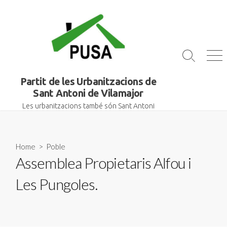
Skip
to
content
Search
Me
Toggle
Partit de les Urbanitzacions de
Sant Antoni de Vilamajor
Les urbanitzacions també són Sant Antoni
Home
>
Poble
Assemblea Propietaris Alfou i
Les Pungoles.