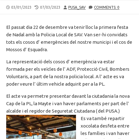
PUBLISHED
LAST
AUTHOR
03/01/2023
07/03/2023
PUSA_SAV
COMMENTS: 0
DATE
MODIFIED
DATE
El passat dia 22 de desembre va tenir lloc la primera festa
de Nadal amb la Policia Local de SAV. Van ser-hi convidats
tots els cosos d’ emergències del nostre municipi i el cos de
Mossos d’ Esquadra.
La representació dels cosos d’ emergència va estar
formada per els veïcles de l’ ADF, Protecció Civil, Bombers
Voluntaris, a part de la nostra policia local. A l’ acte es va
poder veure l’ últim vehicle adquirit per a la PL.
El acte va permetre presentar davant la ciutadania la nova
Cap de la PL, la Mayte i van haver parlaments per part de l’
alcalde i el regidor de Seguretat Ciutadana ( del PUSA.)
Es va també repartir
xocolata desfeta entre
les famílies i van haver