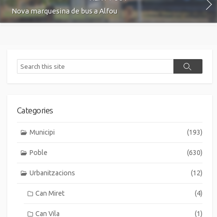
Nova marquesina de bus a Alfou
Search
Search
Categories
Municipi
(193)
Poble
(630)
Urbanitzacions
(12)
Can Miret
(4)
Can Vila
(1)