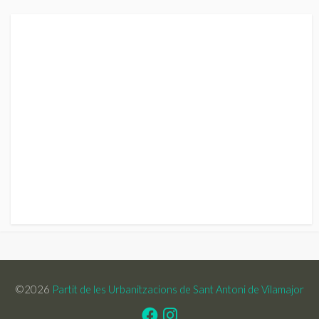
©2026
Partit de les Urbanitzacions de Sant Antoni de Vilamajor
Facebook
Instagram