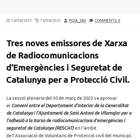
PUBLISHED
LAST
AUTHOR
14/04/2023
14/04/2023
PUSA_SAV
COMMENTS: 0
DATE
MODIFIED
DATE
Tres noves emissores de Xarxa
de Radiocomunicacions
d’Emergències i Seguretat de
Catalunya per a Protecció Civil.
La sessió plenària del 30 de març de 2022 va aprovar
el
Conveni entre el Departament d’Interior de la Generalitat
de Catalunya i l’Ajuntament de Sant Antoni de Vilamajor per a
l’adhesió a la Xarxa de radiocomunicacions d’emergències i
seguretat de Catalunya (RESCAT)
en l’àmbit
de l’Associació de Voluntaris de Protecció civil del municipi.