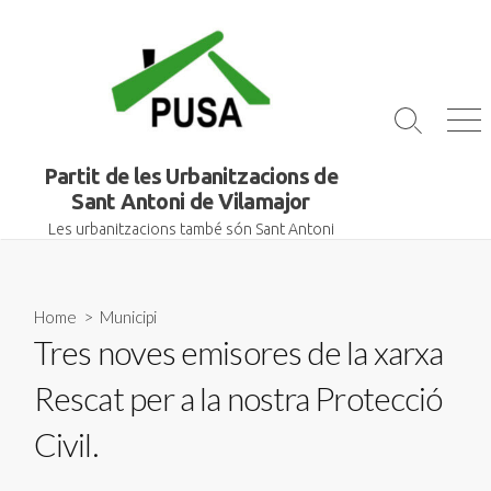
Skip
to
content
Search
Me
Toggle
Partit de les Urbanitzacions de
Sant Antoni de Vilamajor
Les urbanitzacions també són Sant Antoni
Home
>
Municipi
Tres noves emisores de la xarxa
Rescat per a la nostra Protecció
Civil.