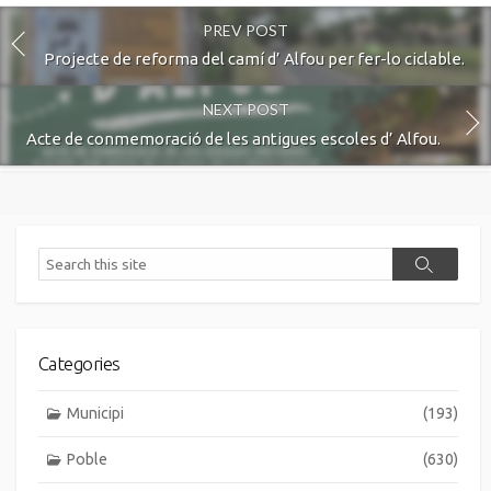
PREV POST
Projecte de reforma del camí d’ Alfou per fer-lo ciclable.
NEXT POST
Acte de conmemoració de les antigues escoles d’ Alfou.
Search
Search
Categories
Municipi
(193)
Poble
(630)