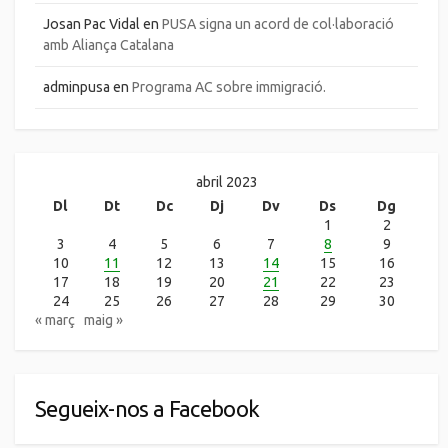
Josan Pac Vidal
en
PUSA signa un acord de col·laboració
amb Aliança Catalana
adminpusa
en
Programa AC sobre immigració.
abril 2023
Dl
Dt
Dc
Dj
Dv
Ds
Dg
1
2
3
4
5
6
7
8
9
10
11
12
13
14
15
16
17
18
19
20
21
22
23
24
25
26
27
28
29
30
« març
maig »
Segueix-nos a Facebook