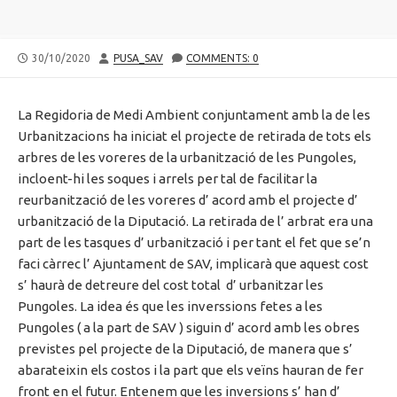
PUBLISHED
AUTHOR
30/10/2020
PUSA_SAV
COMMENTS: 0
DATE
La Regidoria de Medi Ambient conjuntament amb la de les
Urbanitzacions ha iniciat el projecte de retirada de tots els
arbres de les voreres de la urbanització de les Pungoles,
incloent-hi les soques i arrels per tal de facilitar la
reurbanització de les voreres d’ acord amb el projecte d’
urbanització de la Diputació. La retirada de l’ arbrat era una
part de les tasques d’ urbanització i per tant el fet que se’n
faci càrrec l’ Ajuntament de SAV, implicarà que aquest cost
s’ haurà de detreure del cost total d’ urbanitzar les
Pungoles. La idea és que les inverssions fetes a les
Pungoles ( a la part de SAV ) siguin d’ acord amb les obres
previstes pel projecte de la Diputació, de manera que s’
abarateixin els costos i la part que els veïns hauran de fer
front en el futur. Entenem que les inversions s’ han d’