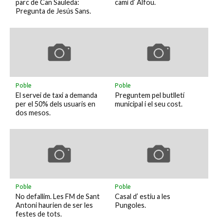
parc de Can Sauleda:
camí d’ Alfou.
Pregunta de Jesús Sans.
Poble
Poble
El servei de taxi a demanda
Preguntem pel butlletí
per el 50% dels usuaris en
municipal i el seu cost.
dos mesos.
Poble
Poble
No defallim. Les FM de Sant
Casal d’ estiu a les
Antoni haurien de ser les
Pungoles.
festes de tots.