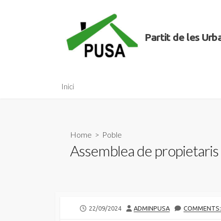
Skip
to
content
Partit de les Ur
Inici
Home
>
Poble
Assemblea de propietaris 
PUBLISHED
AUTHOR
22/09/2024
ADMINPUSA
COMMENTS:
DATE