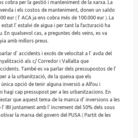
s cobra per la gestió i manteniment de la xarxa. La
a venda i els costos de manteniment, donen un saldo
(
)
.000
eur
l’ ACA
ja ens cobra més de 100.000
eur
. La
a estat
l’ estalvi
de aigua
i
per tant
la facturació ha
u. En qualsevol cas, a preguntes dels veïns, es va
yia amb millors preus.
 parlar
d’ accidents
i excés de velocitat a
l’ avda
del
nyalització als c/ Corredor i Vallalta que
accidents. També es va parlar dels pressupostos de
l’
er a la urbanització, de la queixa que els
a única
opció de tenir alguna inversió a
Alfou
i
i hagi cap pressupost per a les urbanitzacions. En
ifestar que aquest tema de la manca
d’ inversions
a les
e
l’ IBI
juntament amb
l’ increment
del 50% dels sous
(
motivar la marxa del govern del
PUSA
Partit de les