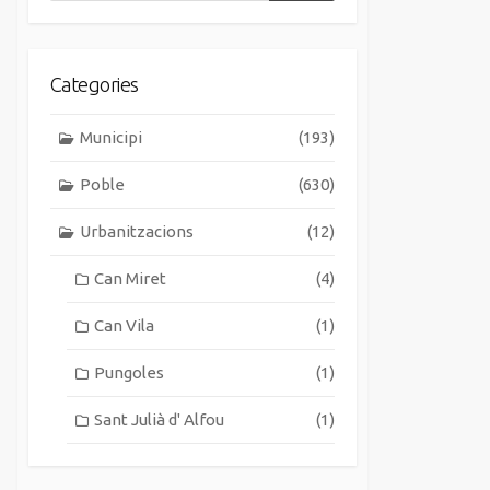
Categories
Municipi
(193)
Poble
(630)
Urbanitzacions
(12)
Can Miret
(4)
Can Vila
(1)
Pungoles
(1)
Sant Julià d' Alfou
(1)