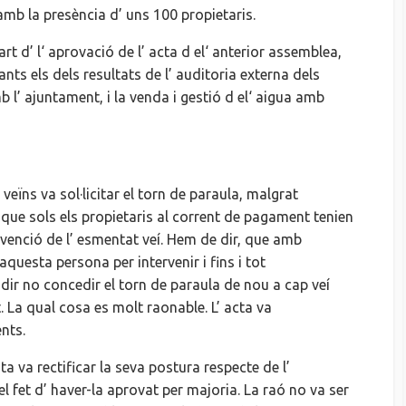
mb la presència
d’ uns
100 propietaris.
art
d’ l
‘ aprovació de
l’ acta
d el
‘ anterior assemblea,
nts els dels resultats de
l’ auditoria
externa dels
mb
l’ ajuntament
, i la venda i gestió
d el
‘ aigua amb
 veïns va sol·licitar el torn de paraula, malgrat
que sols els propietaris al corrent de pagament tenien
ervenció de
l’ esmentat
veí. Hem de dir, que amb
 aquesta persona per intervenir i fins i tot
dir no concedir el torn de paraula de nou a cap veí
. La qual cosa
es
molt raonable.
L’ acta
va
nts.
ta va rectificar la seva postura respecte de
l’
el fet
d’ haver
-la aprovat per majoria. La raó no va ser