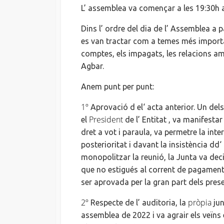
L’ assemblea
va començar a les 19:
30h
a
Dins
l’ ordre
del dia de
l’ Assemblea
a p
es van tractar com a temes més importa
comptes, els impagats, les relacions a
Agbar.
Anem punt per punt:
1º
Aprovació
d el
‘ acta anterior. Un dels
President
el
de
l’ Entitat
,
va manifestar 
dret a vot i paraula, va permetre la int
posterioritat i davant la insistència
dd
‘
monopolitzar la reunió, la Junta va deci
que no estigués al corrent de pagament
ser aprovada per la gran part dels prese
2º
pròpia
Respecte de
l’ auditoria
, la
jun
assemblea
de 2022 i va agrair els veïns 