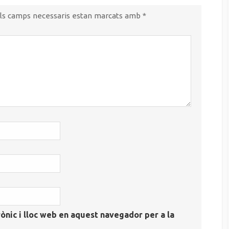
ls camps necessaris estan marcats amb
*
ònic i lloc web en aquest navegador per a la