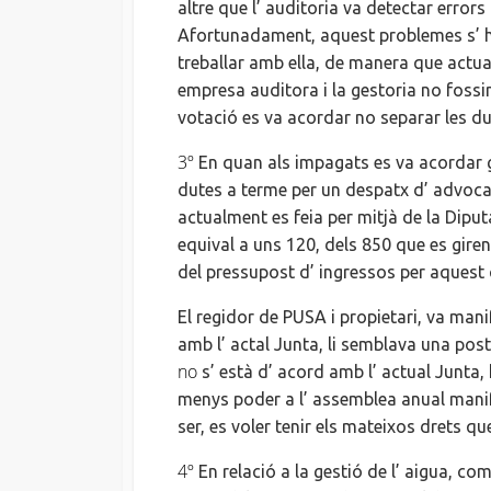
altre que
l’ auditoria
va detectar errors 
Afortunadament,
aquest problemes
s’ 
treballar amb ella, de manera que actu
empresa
auditora i la gestoria no foss
votació es va acordar no separar les d
3º
En quan a
ls impagats es va acordar 
dutes a terme per un despatx
d’ advoca
actualment
es
feia per mitjà de la Dipu
equival a uns 120, dels 850 que es gire
del pressupost
d’ ingressos
per aquest 
El regidor de
PUSA
i propietari, va man
amb
l’ actal
Junta, li semblava una post
no
s’ està
d’ acord
amb
l’ actual
Junta, 
menys
poder a
l’ assemblea
anual manif
ser,
es
voler tenir els mateixos drets qu
4º
En relació a
la gestió de
l’ aigua
, com