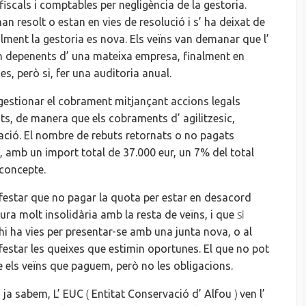
fiscals i comptables per negligència de la gestoria.
han
resolt o estan en vies de resolució i
s’ ha
deixat de
alment la gestoria
es
nova. Els veïns van demanar que
l’
in depenents
d’ una
mateixa empresa, finalment en
ues, però
si
, fer una auditoria anual.
gestionar el cobrament mitjançant accions legals
ts
, de manera que els cobraments
d’ agilitzesic
,
tació. El nombre de rebuts retornats o no pagats
n, amb un import total de 37.000
eur
, un 7% del total
concepte.
ifestar que no pagar la quota per estar en desacord
si
ura molt insolidària amb la resta de veïns, i que
hi ha vies per presentar-se amb una junta nova, o
al
estar les queixes que estimin oportunes. El que no pot
e els veïns que paguem, però no les obligacions.
(
)
 ja sabem,
L’ EUC
Entitat Conservació
d’ Alfou
ven
l’