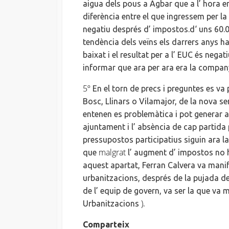
aigua
dels pous a Agbar que a
l’ hora
en
diferència entre el que ingressem per l
negatiu després
d’ impostos
.d
‘ uns 60
tendència dels veïns els darrers anys h
baixat i el resultat per a
l’ EUC
és negati
informar que ara per ara era la compan
5º
En el torn de precs i preguntes es va
Bosc, Llinars o Vilamajor, de la nova se
entenen
es
problemàtica i pot generar 
ajuntament
i
l’ absència
de cap partida p
pressupostos participatius siguin ara
l
malgrat
que
l’ augment
d’ impostos
no h
aquest apartat, Ferran Calvera va man
urbanitzacions, després de la pujada d
de
l’ equip
de govern, va ser la que va 
)
Urbanitzacions
.
Comparteix