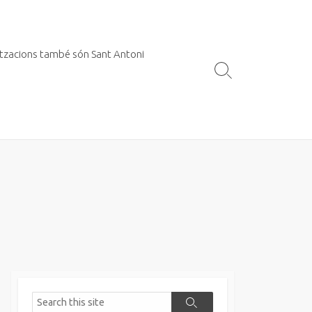
itzacions també són Sant Antoni
Search
Toggle
Search
Search