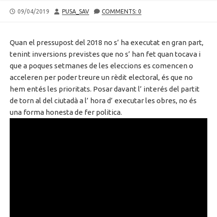
PUBLISHED
AUTHOR
09/04/2019
PUSA_SAV
COMMENTS: 0
DATE
Quan el pressupost del 2018 no s’ ha executat en gran part,
tenint inversions previstes que no s’ han fet quan tocava i
que a poques setmanes de les eleccions es comencen o
acceleren per poder treure un rèdit electoral, és que no
hem entés les prioritats. Posar davant l’ interés del partit
de torn al del ciutadà a l’ hora d’ executar les obres, no és
una forma honesta de fer politica.