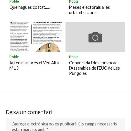
Poble
Poble
Que hagués costat…..
Meses electorals a les
urbanitzacions.
Poble
Poble
Ja tenim imprés el Veu Alta
Convocada i desconvocada
nº 13
l’Assemblea de l’EUC de Les
Pungoles
Deixa un comentari
L'adreça electrònica no es publicarà.
Els camps necessaris
estan marcats amb
*