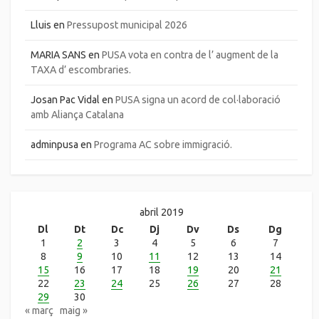
Lluis
en
Pressupost municipal 2026
MARIA SANS
en
PUSA vota en contra de l’ augment de la
TAXA d’ escombraries.
Josan Pac Vidal
en
PUSA signa un acord de col·laboració
amb Aliança Catalana
adminpusa
en
Programa AC sobre immigració.
abril 2019
Dl
Dt
Dc
Dj
Dv
Ds
Dg
1
2
3
4
5
6
7
8
9
10
11
12
13
14
15
16
17
18
19
20
21
22
23
24
25
26
27
28
29
30
« març
maig »