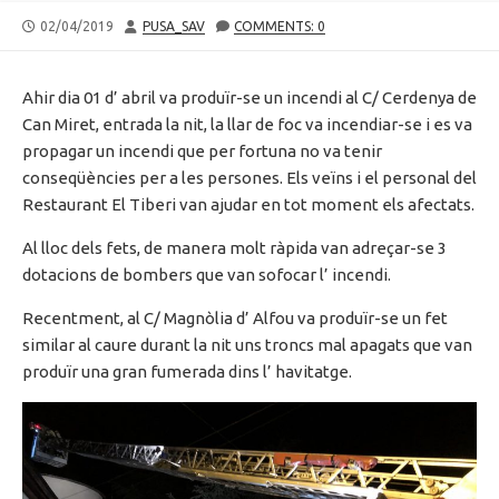
PUBLISHED
AUTHOR
02/04/2019
PUSA_SAV
COMMENTS: 0
DATE
Ahir dia 01 d’ abril va produïr-se un incendi al C/ Cerdenya de
Can Miret, entrada la nit, la llar de foc va incendiar-se i es va
propagar un incendi que per fortuna no va tenir
conseqüències per a les persones. Els veïns i el personal del
Restaurant El Tiberi van ajudar en tot moment els afectats.
Al lloc dels fets, de manera molt ràpida van adreçar-se 3
dotacions de bombers que van sofocar l’ incendi.
Recentment, al C/ Magnòlia d’ Alfou va produïr-se un fet
similar al caure durant la nit uns troncs mal apagats que van
produïr una gran fumerada dins l’ havitatge.