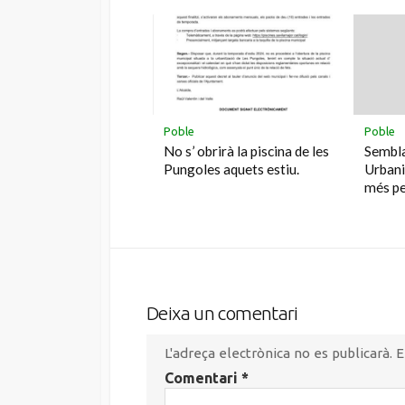
Poble
Poble
No s’ obrirà la piscina de les
Sembla
Pungoles aquets estiu.
Urbani
més pe
Deixa un comentari
L'adreça electrònica no es publicarà.
E
Comentari
*