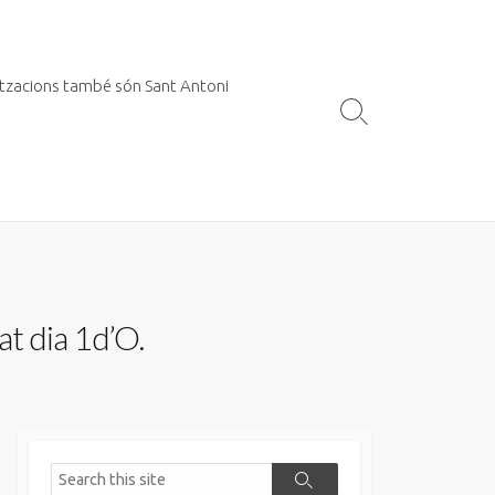
itzacions també són Sant Antoni
Search
Toggle
at dia 1d’O.
Search
Search