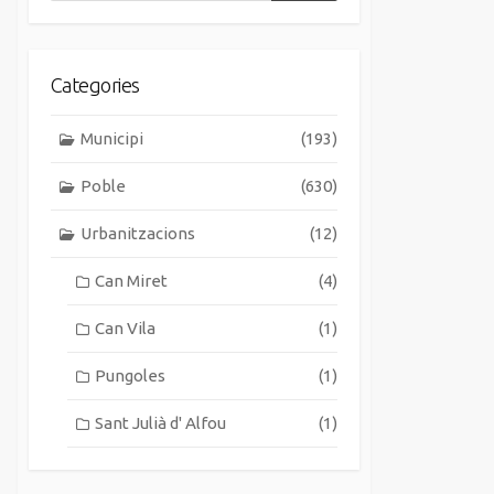
Categories
Municipi
(193)
Poble
(630)
Urbanitzacions
(12)
Can Miret
(4)
Can Vila
(1)
Pungoles
(1)
Sant Julià d' Alfou
(1)