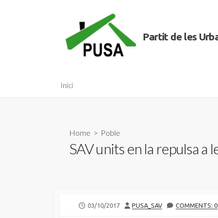
Skip
to
content
Partit de les Ur
Inici
Home
>
Poble
SAV units en la repulsa a l
PUBLISHED
AUTHOR
03/10/2017
PUSA_SAV
COMMENTS: 0
DATE