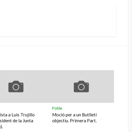
k
agram
Poble
sta a Luis Trujillo
Moció per a un Butlletí
sident de la Junta
objectiu. Primera Part.
).