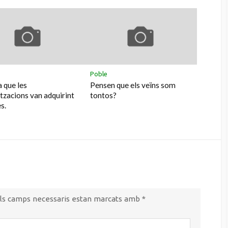
Poble
 que les
Pensen que els veïns som
tzacions van adquirint
tontos?
s.
ls camps necessaris estan marcats amb
*