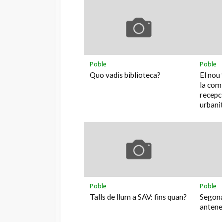
Poble
Poble
Quo vadis biblioteca?
El nou 
la comi
recepc
urbani
Poble
Poble
Talls de llum a SAV: fins quan?
Segona
antene