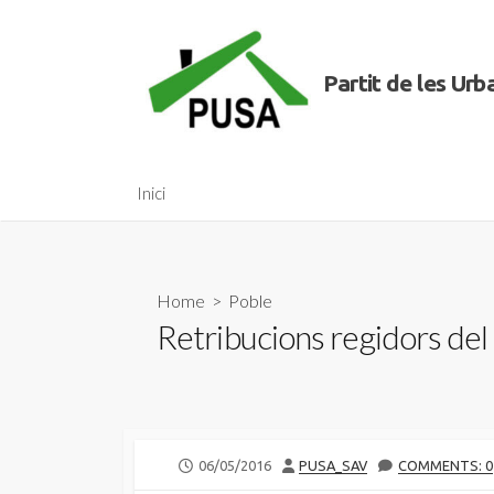
Skip
to
content
Partit de les Ur
Inici
Home
>
Poble
Retribucions regidors del
PUBLISHED
AUTHOR
06/05/2016
PUSA_SAV
COMMENTS: 0
DATE