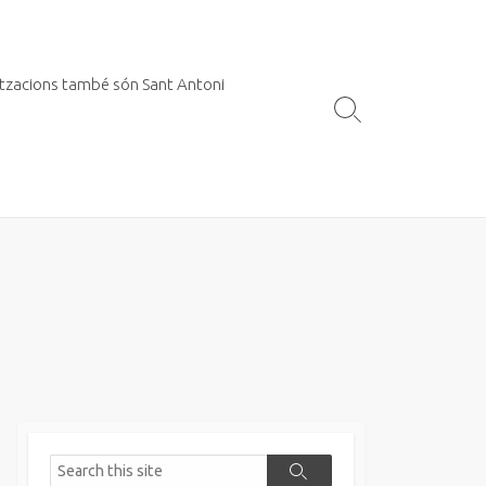
itzacions també són Sant Antoni
Search
Toggle
Search
Search