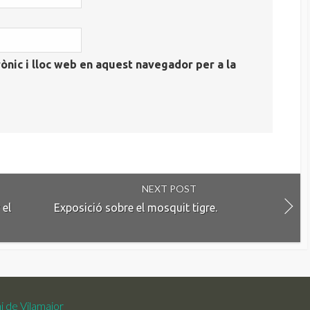
ònic i lloc web en aquest navegador per a la
NEXT POST
 el
Exposició sobre el mosquit tigre.
i de Vilamajor