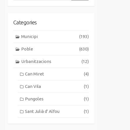
Categories
Municipi
(193)
Poble
(630)
Urbanitzacions
(12)
Can Miret
(4)
Can Vila
(1)
Pungoles
(1)
Sant Julià d' Alfou
(1)