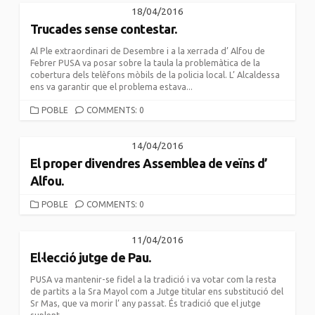
18/04/2016
Trucades sense contestar.
Al Ple extraordinari de Desembre i a la xerrada d’ Alfou de
Febrer PUSA va posar sobre la taula la problemàtica de la
cobertura dels telèfons mòbils de la policia local. L’ Alcaldessa
ens va garantir que el problema estava...
CATEGORIES
POBLE
COMMENTS: 0
14/04/2016
El proper divendres Assemblea de veïns d’
Alfou.
CATEGORIES
POBLE
COMMENTS: 0
11/04/2016
El·lecció jutge de Pau.
PUSA va mantenir-se fidel a la tradició i va votar com la resta
de partits a la Sra Mayol com a Jutge titular ens substitució del
Sr Mas, que va morir l’ any passat. És tradició que el jutge