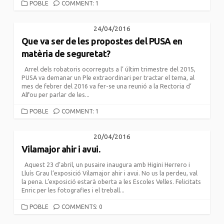
CATEGORIES
POBLE
COMMENT: 1
24/04/2016
Que va ser de les propostes del PUSA en
matèria de seguretat?
Arrel dels robatoris ocorreguts a l’ últim trimestre del 2015,
PUSA va demanar un Ple extraordinari per tractar el tema, al
mes de febrer del 2016 va fer-se una reunió a la Rectoria d’
Alfou per parlar de les...
CATEGORIES
POBLE
COMMENT: 1
20/04/2016
Vilamajor ahir i avui.
Aquest 23 d’abril, un pusaire inaugura amb Higini Herrero i
Lluís Grau l’exposició Vilamajor ahir i avui. No us la perdeu, val
la pena. L’exposició estarà oberta a les Escoles Velles. Felicitats
Enric per les fotografies i el treball...
CATEGORIES
POBLE
COMMENTS: 0