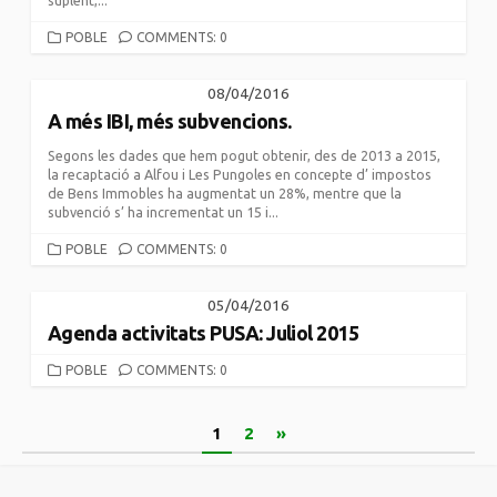
suplent,...
CATEGORIES
POBLE
COMMENTS: 0
08/04/2016
A més IBI, més subvencions.
Segons les dades que hem pogut obtenir, des de 2013 a 2015,
la recaptació a Alfou i Les Pungoles en concepte d’ impostos
de Bens Immobles ha augmentat un 28%, mentre que la
subvenció s’ ha incrementat un 15 i...
CATEGORIES
POBLE
COMMENTS: 0
05/04/2016
Agenda activitats PUSA: Juliol 2015
CATEGORIES
POBLE
COMMENTS: 0
Paginació
1
2
»
de