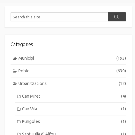
les
entrades
Search
Search
Categories
Municipi
(193)
Poble
(630)
Urbanitzacions
(12)
Can Miret
(4)
Can Vila
(1)
Pungoles
(1)
Sant Julià d' Alfou
(1)