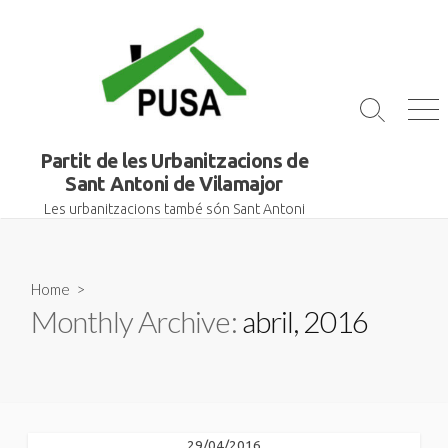
Skip
to
content
Search
Me
Toggle
Partit de les Urbanitzacions de
Sant Antoni de Vilamajor
Les urbanitzacions també són Sant Antoni
Home
>
Monthly Archive:
abril, 2016
29/04/2016