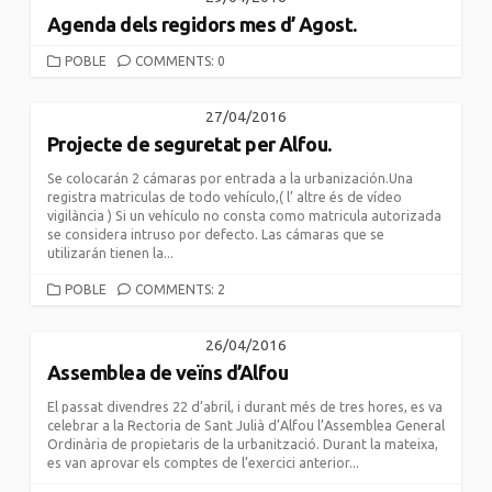
Agenda dels regidors mes d’ Agost.
CATEGORIES
POBLE
COMMENTS: 0
27/04/2016
Projecte de seguretat per Alfou.
Se colocarán 2 cámaras por entrada a la urbanización.Una
registra matriculas de todo vehículo,( l’ altre és de vídeo
vigilància ) Si un vehículo no consta como matricula autorizada
se considera intruso por defecto. Las cámaras que se
utilizarán tienen la...
CATEGORIES
POBLE
COMMENTS: 2
26/04/2016
Assemblea de veïns d’Alfou
El passat divendres 22 d’abril, i durant més de tres hores, es va
celebrar a la Rectoria de Sant Julià d’Alfou l’Assemblea General
Ordinària de propietaris de la urbanització. Durant la mateixa,
es van aprovar els comptes de l’exercici anterior...