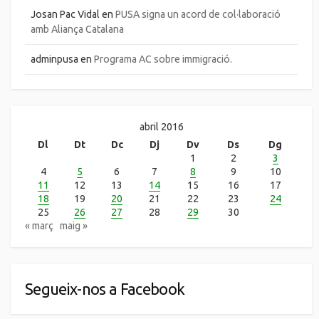
Josan Pac Vidal
en
PUSA signa un acord de col·laboració
amb Aliança Catalana
adminpusa
en
Programa AC sobre immigració.
abril 2016
Dl
Dt
Dc
Dj
Dv
Ds
Dg
1
2
3
4
5
6
7
8
9
10
11
12
13
14
15
16
17
18
19
20
21
22
23
24
25
26
27
28
29
30
« març
maig »
Segueix-nos a Facebook