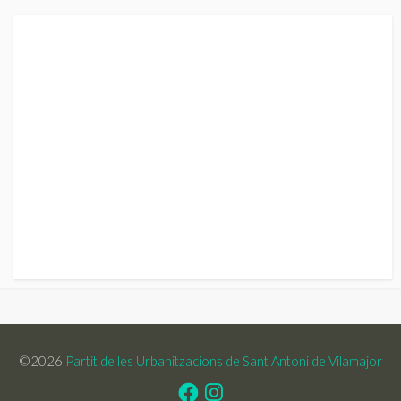
©2026
Partit de les Urbanitzacions de Sant Antoni de Vilamajor
Facebook
Instagram