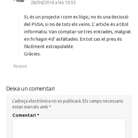
28/04/2016 a les 10:53
a
d
i
Si, és un projecte i com es lògic, no és una decissió
t
del PUSA, si no de tots els veïns. L’ article és a títol
:
informatiu. Van comptar-se tres entrades, malgrat
en hi hagin 4 d’ asfaltades. En tot cas el preu és
fàcilment extrapolable.
Gràcies.
Respon
Deixa un comentari
L'adreça electrònica no es publicarà.
Els camps necessaris
estan marcats amb
*
Comentari
*