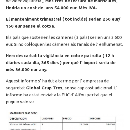
de videovigilància ),
més tres de lectura de matrícules,
tindria un cost de uns 54.000 eur. Més IVA.
El manteniment trimestral ( tot inclós) serien 250 eur/
150 eur sense el cotxe.
Els pals que sostenen les càmeres ( 3 pals) serien uns 3.600
eur. Si no col·loquen les càmeres als fanals de l’ enllumenat.
Hem descartat la vigilància en cotxe patrulla ( 12 h
diàries cada dia, 365 dies ) per què l’ import seria de
més 36.000 eur any.
Aquest informe s’ ha dut a terme per l’ empressa de
seguretat
Global Grup Tres,
sense cap cost adicional. L’
informe ha estat enviat a la EUC d’ Alfou per tal que el
puguin valorar.