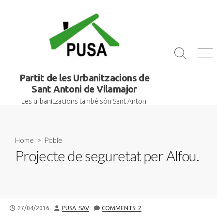
Skip
to
content
Search
Me
Toggle
Partit de les Urbanitzacions de
Sant Antoni de Vilamajor
Les urbanitzacions també són Sant Antoni
Home
>
Poble
Projecte de seguretat per Alfou.
PUBLISHED
AUTHOR
27/04/2016
PUSA_SAV
COMMENTS: 2
DATE