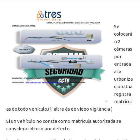
Se
colocará
n 2
cámaras
por
entrada
a la
urbaniza
ción.Una
registra
matricul
as de todo vehículo,( l’ altre és de vídeo vigilància )
Si un vehículo no consta como matricula autorizada se
considera intruso por defecto.