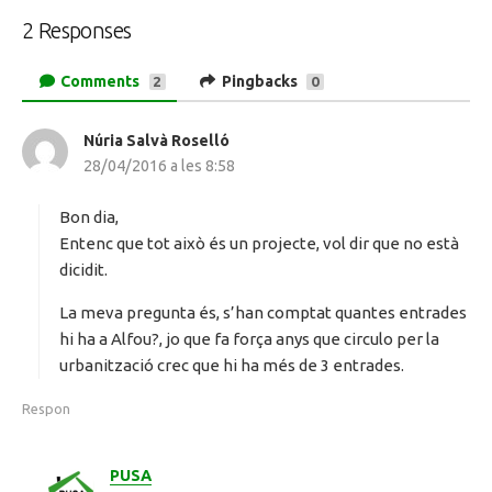
2 Responses
Comments
Pingbacks
2
0
Núria Salvà Roselló
h
28/04/2016 a les 8:58
a
d
i
Bon dia,
t
Entenc que tot això és un projecte, vol dir que no està
:
dicidit.
La meva pregunta és, s’han comptat quantes entrades
hi ha a Alfou?, jo que fa força anys que circulo per la
urbanització crec que hi ha més de 3 entrades.
Respon
PUSA
h