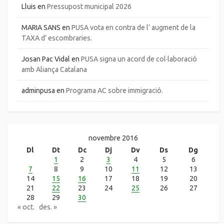
Lluis
en
Pressupost municipal 2026
MARIA SANS
en
PUSA vota en contra de l’ augment de la
TAXA d’ escombraries.
Josan Pac Vidal
en
PUSA signa un acord de col·laboració
amb Aliança Catalana
adminpusa
en
Programa AC sobre immigració.
novembre 2016
Dl
Dt
Dc
Dj
Dv
Ds
Dg
1
2
3
4
5
6
7
8
9
10
11
12
13
14
15
16
17
18
19
20
21
22
23
24
25
26
27
28
29
30
« oct.
des. »