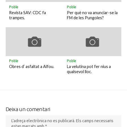
Poble
Poble
Revista SAV: CDC fa
Per què no va anunciar-se la
trampes.
FM de les Pungoles?
Poble
Poble
Obres d’ asfaltat a Alfou.
La velutina pot fer nius a
qualsevol lloc.
Deixa un comentari
L'adreça electrònica no es publicarà.
Els camps necessaris
estan marcats amb
*