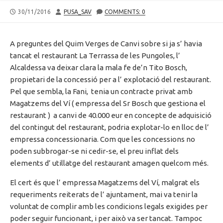
PUBLISHED
AUTHOR
30/11/2016
PUSA_SAV
COMMENTS: 0
DATE
A preguntes del Quim Verges de Canvi sobre si ja s’ havia
tancat el restaurant La Terrassa de les Pungoles, l’
Alcaldessa va deixar clara la mala fe de’n Tito Bosch,
propietari de la concessió per a l’ explotació del restaurant.
Pel que sembla, la Fani, tenia un contracte privat amb
Magatzems del Ví ( empressa del Sr Bosch que gestiona el
restaurant ) a canvi de 40.000 eur en concepte de adquisició
del contingut del restaurant, podria explotar-lo en lloc de l’
empressa concessionaria. Com que les concessions no
poden subbrogar-se ni cedir-se, el preu inflat dels
elements d’ utillatge del restaurant amagen quelcom més.
El cert és que l’ empressa Magatzems del Ví, malgrat els
requeriments reiterats de l’ ajuntament, mai va tenir la
voluntat de complir amb les condicions legals exigides per
poder seguir funcionant, i per això va ser tancat. Tampoc