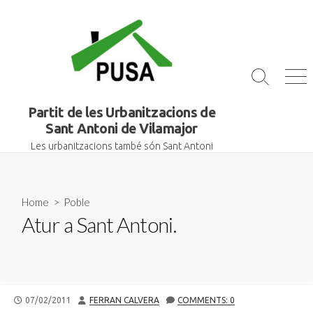
Skip
to
content
Search
Me
Toggle
Partit de les Urbanitzacions de
Sant Antoni de Vilamajor
Les urbanitzacions també són Sant Antoni
Home
>
Poble
Atur a Sant Antoni.
PUBLISHED
AUTHOR
07/02/2011
FERRAN CALVERA
COMMENTS: 0
DATE