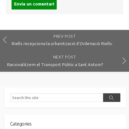
Post
comment
PREV POST
Riells recepciona la urbanització d’Ordenació Riells.
NEXT POST
Racionalitzem el Transport Públic a Sant Antoni?
Search
Search
Categories