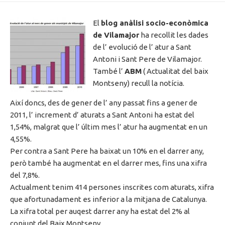
El
blog anàlisi socio-econòmica
de Vilamajor
ha recollit les dades
de l’ evolució de l’ atur a Sant
Antoni i Sant Pere de Vilamajor.
També l’
ABM
( Actualitat del baix
Montseny) recull la notícia.
Així doncs, des de gener de l’ any passat fins a gener de
2011, l’ increment d’ aturats a Sant Antoni ha estat del
1,54%, malgrat que l’ últim mes l’ atur ha augmentat en un
4,55%.
Per contra a Sant Pere ha baixat un 10% en el darrer any,
però també ha augmentat en el darrer mes, fins una xifra
del 7,8%.
Actualment tenim 414 persones inscrites com aturats, xifra
que afortunadament es inferior a la mitjana de Catalunya.
La xifra total per auqest darrer any ha estat del 2% al
conjunt del Baix Montseny.