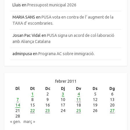
Lluis
en
Pressupost municipal 2026
MARIA SANS
en
PUSA vota en contra de l’ augment de la
TAXA d’ escombraries.
Josan Pac Vidal
en
PUSA signa un acord de col·laboració
amb Aliança Catalana
adminpusa
en
Programa AC sobre immigració.
febrer 2011
Dl
Dt
Dc
Dj
Dv
Ds
Dg
1
2
3
4
5
6
7
8
9
10
11
12
13
14
15
16
17
18
19
20
21
22
23
24
25
26
27
28
« gen.
març »