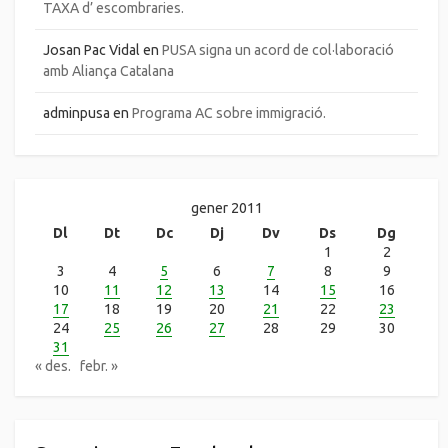
TAXA d’ escombraries.
Josan Pac Vidal
en
PUSA signa un acord de col·laboració
amb Aliança Catalana
adminpusa
en
Programa AC sobre immigració.
gener 2011
Dl
Dt
Dc
Dj
Dv
Ds
Dg
1
2
3
4
5
6
7
8
9
10
11
12
13
14
15
16
17
18
19
20
21
22
23
24
25
26
27
28
29
30
31
« des.
febr. »