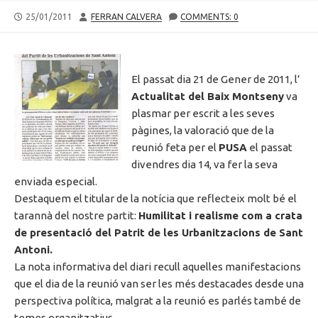
PUBLISHED
AUTHOR
25/01/2011
FERRAN CALVERA
COMMENTS: 0
DATE
El passat dia 21 de Gener de 2011, l’
Actualitat del Baix Montseny
va
plasmar per escrit a les seves
pàgines, la valoració que de la
reunió feta per el
PUSA
el passat
divendres dia 14, va fer la seva
enviada especial.
Destaquem el titular de la notícia que reflecteix molt bé el
tarannà del nostre partit:
Humilitat i realisme com a crata
de presentació del Patrit de les Urbanitzacions de Sant
Antoni.
La nota informativa del diari recull aquelles manifestacions
que el dia de la reunió van ser les més destacades desde una
perspectiva política, malgrat a la reunió es parlés també de
temes organitzatius.