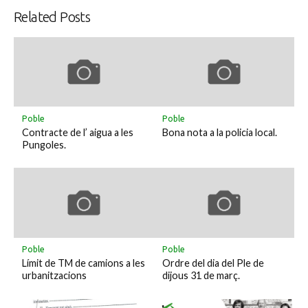
Related Posts
Poble
Poble
Contracte de l’ aigua a les
Bona nota a la policia local.
Pungoles.
Poble
Poble
Límit de TM de camions a les
Ordre del dia del Ple de
urbanitzacions
dijous 31 de març.