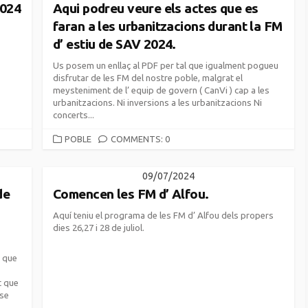
2024
Aqui podreu veure els actes que es
faran a les urbanitzacions durant la FM
d’ estiu de SAV 2024.
Us posem un enllaç al PDF per tal que igualment pogueu
disfrutar de les FM del nostre poble, malgrat el
meysteniment de l’ equip de govern ( CanVi ) cap a les
urbanitzacions. Ni inversions a les urbanitzacions Ni
concerts...
CATEGORIES
POBLE
COMMENTS: 0
09/07/2024
de
Comencen les FM d’ Alfou.
Aquí teniu el programa de les FM d’ Alfou dels propers
dies 26,27 i 28 de juliol.
t que
t que
nse