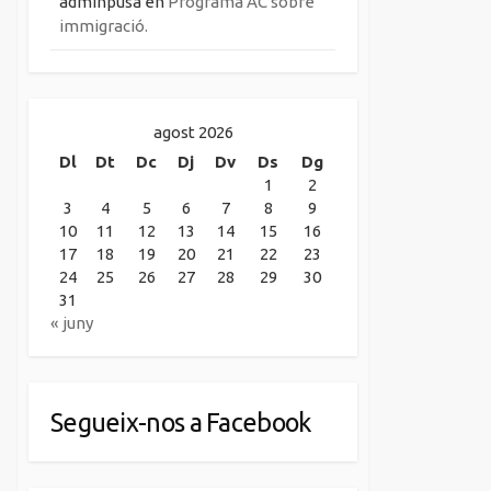
adminpusa
en
Programa AC sobre
immigració.
agost 2026
Dl
Dt
Dc
Dj
Dv
Ds
Dg
1
2
3
4
5
6
7
8
9
10
11
12
13
14
15
16
17
18
19
20
21
22
23
24
25
26
27
28
29
30
31
« juny
Segueix-nos a Facebook