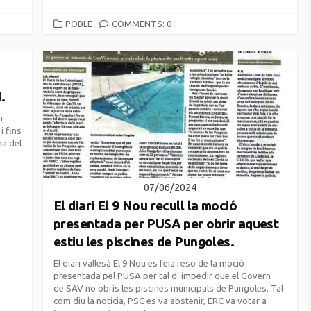
CATEGORIES
POBLE
COMMENTS: 0
.
a
i fins
na del
07/06/2024
El diari El 9 Nou recull la moció
presentada per PUSA per obrir aquest
estiu les piscines de Pungoles.
El diari vallesà El 9 Nou es feia reso de la moció
presentada pel PUSA per tal d’ impedir que el Govern
de SAV no obrís les piscines municipals de Pungoles. Tal
com diu la noticia, PSC es va abstenir, ERC va votar a