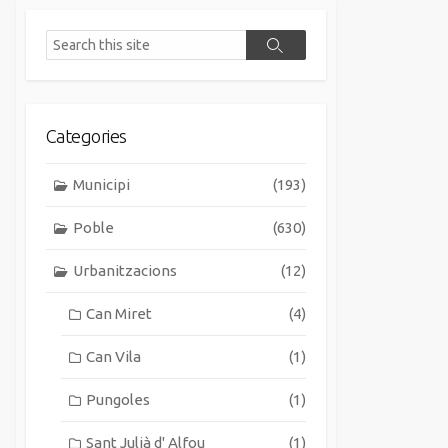
Search
Search
Categories
Municipi
(193)
Poble
(630)
Urbanitzacions
(12)
Can Miret
(4)
Can Vila
(1)
Pungoles
(1)
Sant Julià d' Alfou
(1)