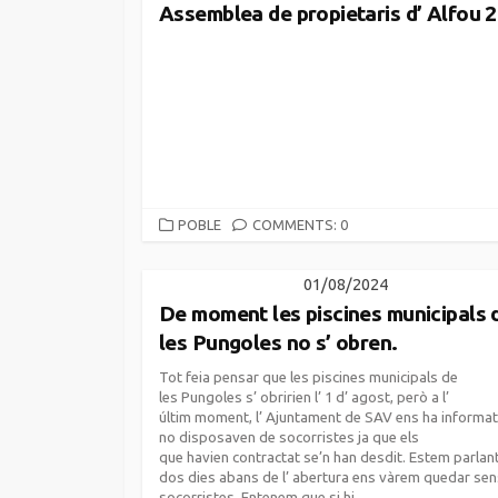
Assemblea de propietaris d’ Alfou 
CATEGORIES
POBLE
COMMENTS: 0
01/08/2024
De moment les piscines municipals 
les Pungoles no s’ obren.
Tot feia pensar que les piscines municipals de
les Pungoles s’ obririen l’ 1 d’ agost, però a l’
últim moment, l’ Ajuntament de SAV ens ha informa
no disposaven de socorristes ja que els
que havien contractat se’n han desdit. Estem parlan
dos dies abans de l’ abertura ens vàrem quedar se
socorristes. Entenem que si hi...