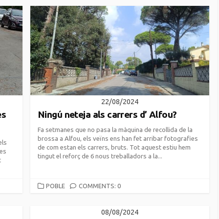
22/08/2024
es
Ningú neteja als carrers d’ Alfou?
Fa setmanes que no pasa la màquina de recollida de la
brossa a Alfou, els veïns ens han fet arribar fotografies
els
de com estan els carrers, bruts. Tot aquest estiu hem
les
tingut el reforç de 6 nous treballadors a la...
t
CATEGORIES
POBLE
COMMENTS: 0
08/08/2024