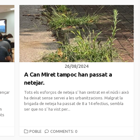
26/08/2024
A Can MIret tampoc han passat a
netejar.
ençar
Tots els esforços de neteja s’ han centrat en el núcli i això
ha deixat sense servei a les urbanitzacions. Malgrat la
brigada de neteja ha passat de 8 a 14 efectius, sembla
an
ser que no s’ ha vist per...
ats
CATEGORIES
POBLE
COMMENTS: 0