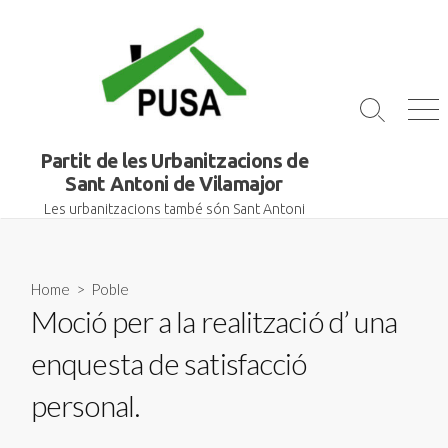
Skip
to
content
Search
Me
Toggle
Partit de les Urbanitzacions de
Sant Antoni de Vilamajor
Les urbanitzacions també són Sant Antoni
Home
>
Poble
Moció per a la realització d’ una
enquesta de satisfacció
personal.