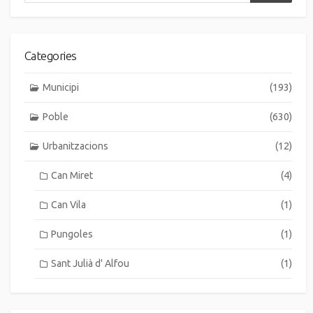
Categories
Municipi
(193)
Poble
(630)
Urbanitzacions
(12)
Can Miret
(4)
Can Vila
(1)
Pungoles
(1)
Sant Julià d' Alfou
(1)