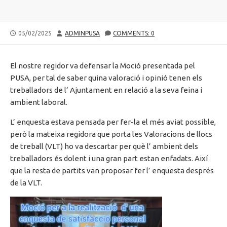
PUBLISHED
AUTHOR
05/02/2025
ADMINPUSA
COMMENTS: 0
DATE
El nostre regidor va defensar la Moció presentada pel
PUSA, per tal de saber quina valoració i opinió tenen els
treballadors de l’ Ajuntament en relació a la seva feina i
ambient laboral.
L’ enquesta estava pensada per fer-la el més aviat possible,
però la mateixa regidora que porta les Valoracions de llocs
de treball (VLT) ho va descartar per què l’ ambient dels
treballadors és dolent i una gran part estan enfadats. Així
que la resta de partits van proposar fer l’ enquesta després
de la VLT.