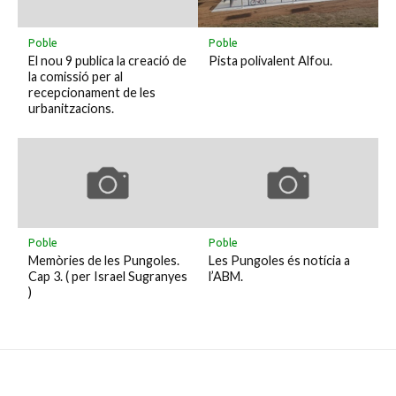
Poble
Poble
El nou 9 publica la creació de
Pista polivalent Alfou.
la comissió per al
recepcionament de les
urbanitzacions.
Poble
Poble
Memòries de les Pungoles.
Les Pungoles és notícia a
Cap 3. ( per Israel Sugranyes
l’ABM.
)