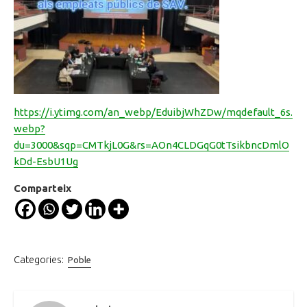
https://i.ytimg.com/an_webp/EduibjWhZDw/mqdefault_6s.
webp?
du=3000&sqp=CMTkjL0G&rs=AOn4CLDGqG0tTsikbncDmlO
kDd-EsbU1Ug
Comparteix
Categories:
Poble