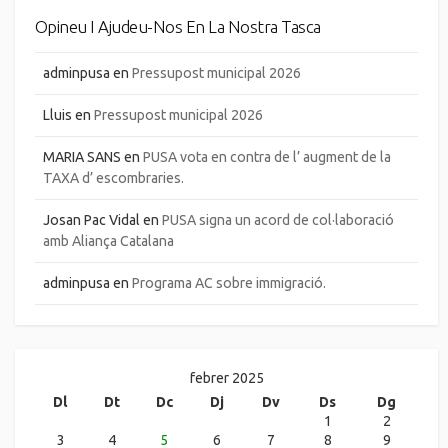
Opineu I Ajudeu-Nos En La Nostra Tasca
adminpusa
en
Pressupost municipal 2026
Lluis
en
Pressupost municipal 2026
MARIA SANS
en
PUSA vota en contra de l’ augment de la
TAXA d’ escombraries.
Josan Pac Vidal
en
PUSA signa un acord de col·laboració
amb Aliança Catalana
adminpusa
en
Programa AC sobre immigració.
febrer 2025
Dl
Dt
Dc
Dj
Dv
Ds
Dg
1
2
3
4
5
6
7
8
9