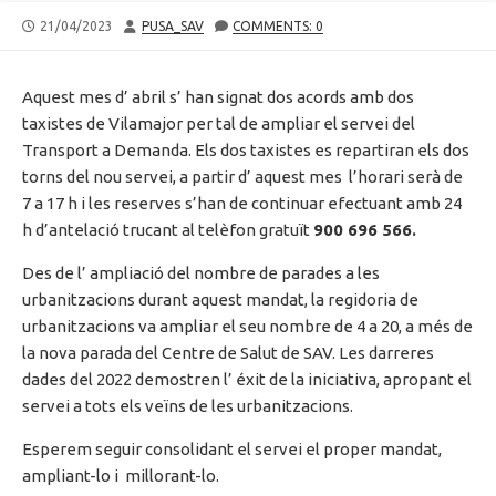
PUBLISHED
AUTHOR
21/04/2023
PUSA_SAV
COMMENTS: 0
DATE
Aquest mes d’ abril s’ han signat dos acords amb dos
taxistes de Vilamajor per tal de ampliar el servei del
Transport a Demanda. Els dos taxistes es repartiran els dos
torns del nou servei, a partir d’ aquest mes l’horari serà de
7 a 17 h i les reserves s’han de continuar efectuant amb 24
h d’antelació trucant al telèfon gratuït
900 696 566.
Des de l’ ampliació del nombre de parades a les
urbanitzacions durant aquest mandat, la regidoria de
urbanitzacions va ampliar el seu nombre de 4 a 20, a més de
la nova parada del Centre de Salut de SAV. Les darreres
dades del 2022 demostren l’ éxit de la iniciativa, apropant el
servei a tots els veïns de les urbanitzacions.
Esperem seguir consolidant el servei el proper mandat,
ampliant-lo i millorant-lo.