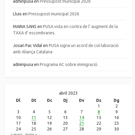
adminpusa
en
Pressupost municipal 2026
Lluis
en
Pressupost municipal 2026
MARIA SANS
en
PUSA vota en contra de l’ augment de la
TAXA d’ escombraries.
Josan Pac Vidal
en
PUSA signa un acord de col·laboració
amb Aliança Catalana
adminpusa
en
Programa AC sobre immigració.
abril 2023
Dl
Dt
Dc
Dj
Dv
Ds
Dg
1
2
3
4
5
6
7
8
9
10
11
12
13
14
15
16
17
18
19
20
21
22
23
24
25
26
27
28
29
30
« març
maig »