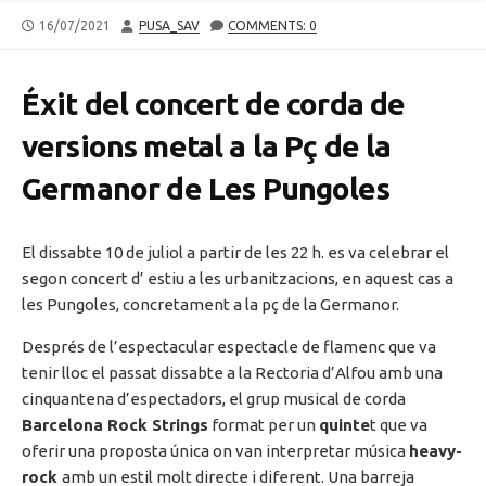
PUBLISHED
AUTHOR
16/07/2021
PUSA_SAV
COMMENTS: 0
DATE
Éxit del concert de corda de
versions metal a la Pç de la
Germanor de Les Pungoles
El dissabte 10 de juliol a partir de les 22 h. es va celebrar el
segon concert d’ estiu a les urbanitzacions, en aquest cas a
les Pungoles, concretament a la pç de la Germanor.
Després de l’espectacular espectacle de flamenc que va
tenir lloc el passat dissabte a la Rectoria d’Alfou amb una
cinquantena d’espectadors, el grup musical de corda
Barcelona Rock Strings
format per un
quinte
t que va
oferir una proposta única on van interpretar música
heavy-
rock
amb un estil molt directe i diferent. Una barreja