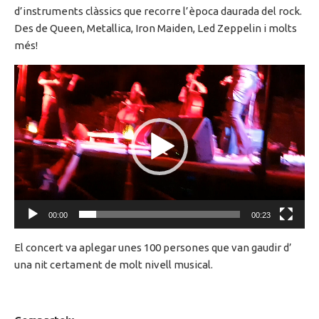
d’instruments clàssics que recorre l’època daurada del rock.
Des de Queen, Metallica, Iron Maiden, Led Zeppelin i molts
més!
Reproductor
de
vídeo
00:00
00:23
El concert va aplegar unes 100 persones que van gaudir d’
una nit certament de molt nivell musical.