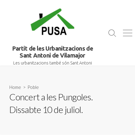
Skip
to
content
Search
Me
Toggle
Partit de les Urbanitzacions de
Sant Antoni de Vilamajor
Les urbanitzacions també són Sant Antoni
Home
>
Poble
Concert a les Pungoles.
Dissabte 10 de juliol.