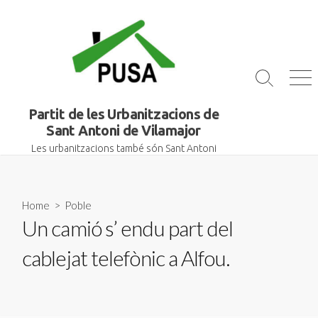
Skip
to
content
Search
Me
Toggle
Partit de les Urbanitzacions de
Sant Antoni de Vilamajor
Les urbanitzacions també són Sant Antoni
Home
>
Poble
Un camió s’ endu part del
cablejat telefònic a Alfou.