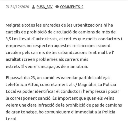
PUBLISHED
AUTHOR
24/12/2020
PUSA_SAV
COMMENTS: 0
DATE
Malgrat a
totes les entrades de les urbanitzacions hi ha
cartells de prohibició de circulació de camions de més de
3,5
tm
, llevat
d’ autoritzats
, el cert és que molts conductors i
empreses no respecten aquestes restriccions i sovint
circulen pels carrers de les urbanitzacions fent mal bé
l’
asfaltat
i creen problemes als carrers més
al
estrets
veure’s incapaços de maniobrar.
El passat dia 23, un camió es va endur part del cablejat
telefònic a
Alfou
, concretament al c/ Magnòlia. La Policia
Local va poder identificar el conductor i l’empressa i posar
la corresponent sanció. És important que quan els veïns
veiem una clara infracció de la prohibició de pas de camions
de gran tonatge, ho comuniquem d’immediat a la Policia
Local.