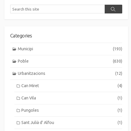
Search
Search
Categories
Municipi
(193)
Poble
(630)
Urbanitzacions
(12)
Can Miret
(4)
Can Vila
(1)
Pungoles
(1)
Sant Julià d' Alfou
(1)