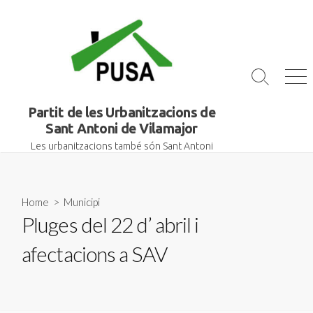
Skip
to
content
Search
Me
Toggle
Partit de les Urbanitzacions de
Sant Antoni de Vilamajor
Les urbanitzacions també són Sant Antoni
Home
>
Municipi
Pluges del 22 d’ abril i
afectacions a SAV