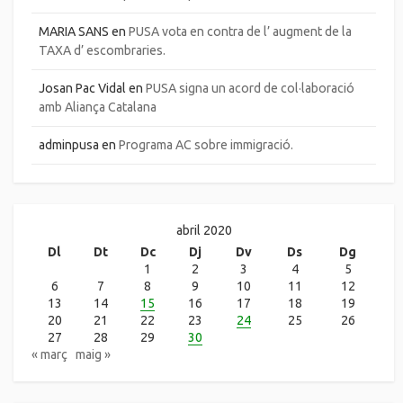
MARIA SANS
en
PUSA vota en contra de l’ augment de la
TAXA d’ escombraries.
Josan Pac Vidal
en
PUSA signa un acord de col·laboració
amb Aliança Catalana
adminpusa
en
Programa AC sobre immigració.
abril 2020
Dl
Dt
Dc
Dj
Dv
Ds
Dg
1
2
3
4
5
6
7
8
9
10
11
12
13
14
15
16
17
18
19
20
21
22
23
24
25
26
27
28
29
30
« març
maig »