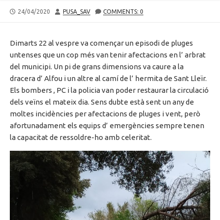
PUBLISHED
AUTHOR
24/04/2020
PUSA_SAV
COMMENTS: 0
DATE
Dimarts 22 al vespre va començar un episodi de pluges
untenses que un cop més van tenir afectacions en l’ arbrat
del municipi. Un pi de grans dimensions va caure a la
dracera d’ Alfou i un altre al camí de l’ hermita de Sant Lleïr.
Els bombers , PC i la policia van poder restaurar la circulació
dels veïns el mateix dia. Sens dubte està sent un any de
moltes incidències per afectacions de pluges i vent, però
afortunadament els equips d’ emergències sempre tenen
la capacitat de ressoldre-ho amb celeritat.