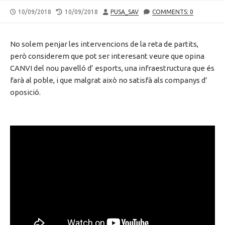
PUBLISHED
LAST
AUTHOR
10/09/2018
10/09/2018
PUSA_SAV
COMMENTS: 0
DATE
MODIFIED
DATE
No solem penjar les intervencions de la reta de partits,
però considerem que pot ser interesant veure que opina
CANVI del nou pavelló d’ esports, una infraestructura que és
farà al poble, i que malgrat això no satisfà als companys d’
oposició.