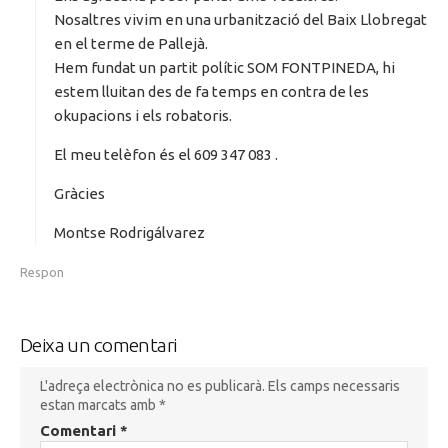
:
Nosaltres vivim en una urbanització del Baix Llobregat
en el terme de Pallejà.
Hem fundat un partit polític SOM FONTPINEDA, hi
estem lluitan des de fa temps en contra de les
okupacions i els robatoris.
El meu telèfon és el 609 347 083 .
Gràcies
Montse Rodrigálvarez
Respon
Deixa un comentari
L'adreça electrònica no es publicarà.
Els camps necessaris
estan marcats amb
*
Comentari
*