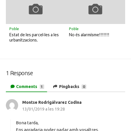
Poble
Poble
Estat de les parcel·les a les
No és alarmisme!!!!!!!
urbanitzacions.
1 Response
Comments
Pingbacks
1
0
Montse Rodrigálvarez Codina
h
13/01/2019 a les 19:28
a
d
i
Bona tarda,
t
Ens agradaria poder parlar amb vosaltres.