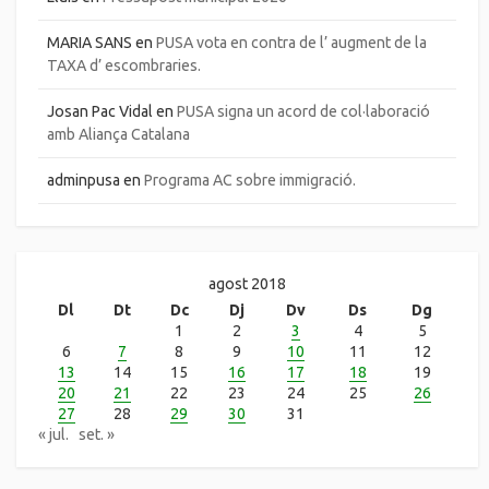
MARIA SANS
en
PUSA vota en contra de l’ augment de la
TAXA d’ escombraries.
Josan Pac Vidal
en
PUSA signa un acord de col·laboració
amb Aliança Catalana
adminpusa
en
Programa AC sobre immigració.
agost 2018
Dl
Dt
Dc
Dj
Dv
Ds
Dg
1
2
3
4
5
6
7
8
9
10
11
12
13
14
15
16
17
18
19
20
21
22
23
24
25
26
27
28
29
30
31
« jul.
set. »