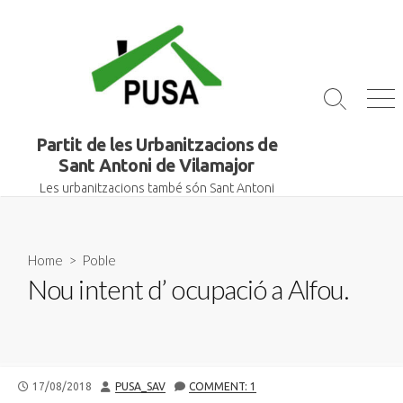
Skip
to
content
Search
Me
Toggle
Partit de les Urbanitzacions de
Sant Antoni de Vilamajor
Les urbanitzacions també són Sant Antoni
Home
>
Poble
Nou intent d’ ocupació a Alfou.
PUBLISHED
AUTHOR
17/08/2018
PUSA_SAV
COMMENT: 1
DATE