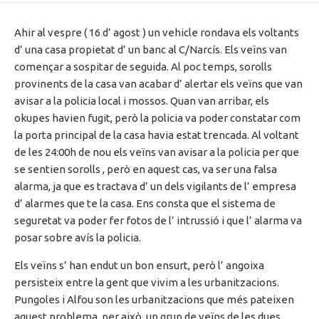
Ahir al vespre ( 16 d’ agost ) un vehicle rondava els voltants
d’ una casa propietat d’ un banc al C/Narcís. Els veïns van
començar a sospitar de seguida. Al poc temps, sorolls
provinents de la casa van acabar d’ alertar els veïns que van
avisar a la policia local i mossos. Quan van arribar, els
okupes havien fugit, però la policia va poder constatar com
la porta principal de la casa havia estat trencada. Al voltant
de les 24:00h de nou els veïns van avisar a la policia per que
se sentien sorolls , però en aquest cas, va ser una falsa
alarma, ja que es tractava d’ un dels vigilants de l’ empresa
d’ alarmes que te la casa. Ens consta que el sistema de
seguretat va poder fer fotos de l’ intrussió i que l’ alarma va
posar sobre avís la policia.
Els veïns s’ han endut un bon ensurt, però l’ angoixa
persisteix entre la gent que vivim a les urbanitzacions.
Pungoles i Alfou son les urbanitzacions que més pateixen
aquest problema, per això, un grup de veïns de les dues