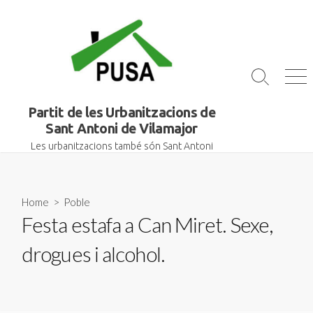
Skip
to
content
Search
Me
Toggle
Partit de les Urbanitzacions de
Sant Antoni de Vilamajor
Les urbanitzacions també són Sant Antoni
Home
>
Poble
Festa estafa a Can Miret. Sexe,
drogues i alcohol.