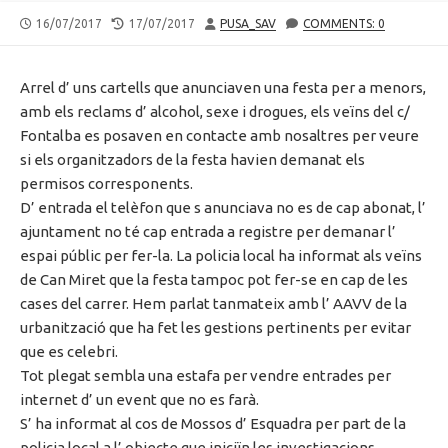
PUBLISHED
LAST
AUTHOR
16/07/2017
17/07/2017
PUSA_SAV
COMMENTS: 0
DATE
MODIFIED
DATE
Arrel d’ uns cartells que anunciaven una festa per a menors,
amb els reclams d’ alcohol, sexe i drogues, els veïns del c/
Fontalba es posaven en contacte amb nosaltres per veure
si els organitzadors de la festa havien demanat els
permisos corresponents.
D’ entrada el telèfon que s anunciava no es de cap abonat, l’
ajuntament no té cap entrada a registre per demanar l’
espai públic per fer-la. La policia local ha informat als veïns
de Can Miret que la festa tampoc pot fer-se en cap de les
cases del carrer. Hem parlat tanmateix amb l’ AAVV de la
urbanització que ha fet les gestions pertinents per evitar
que es celebri.
Tot plegat sembla una estafa per vendre entrades per
internet d’ un event que no es farà.
S’ ha informat al cos de Mossos d’ Esquadra per part de la
policia local a l’ objecte que iniciïn les investigacions