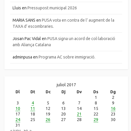
Lluis
en
Pressupost municipal 2026
MARIA SANS
en
PUSA vota en contra de l’ augment de la
TAXA d’ escombraries.
Josan Pac Vidal
en
PUSA signa un acord de col·laboració
amb Aliança Catalana
adminpusa
en
Programa AC sobre immigració.
juliol 2017
Dl
Dt
Dc
Dj
Dv
Ds
Dg
1
2
3
4
5
6
7
8
9
10
11
12
13
14
15
16
17
18
19
20
21
22
23
24
25
26
27
28
29
30
31
« juny
ag. »