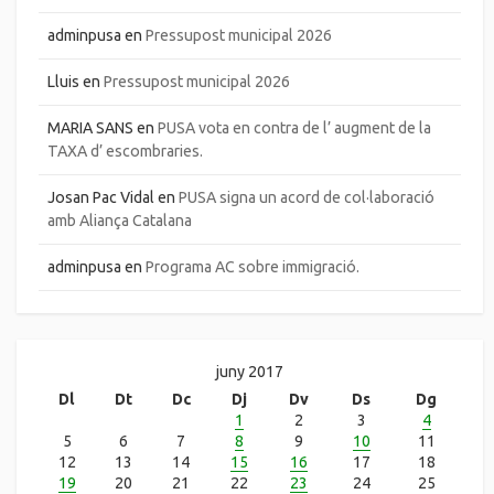
adminpusa
en
Pressupost municipal 2026
Lluis
en
Pressupost municipal 2026
MARIA SANS
en
PUSA vota en contra de l’ augment de la
TAXA d’ escombraries.
Josan Pac Vidal
en
PUSA signa un acord de col·laboració
amb Aliança Catalana
adminpusa
en
Programa AC sobre immigració.
juny 2017
Dl
Dt
Dc
Dj
Dv
Ds
Dg
1
2
3
4
5
6
7
8
9
10
11
12
13
14
15
16
17
18
19
20
21
22
23
24
25