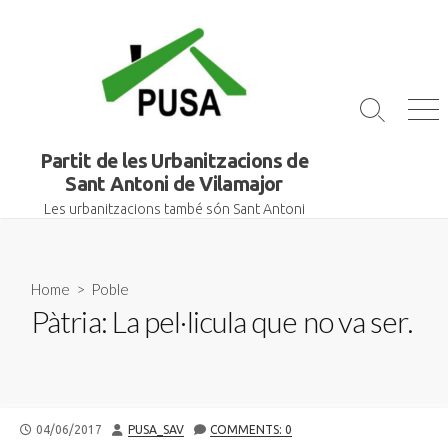
Skip
to
content
Search
Me
Toggle
Partit de les Urbanitzacions de
Sant Antoni de Vilamajor
Les urbanitzacions també són Sant Antoni
Home
>
Poble
Pàtria: La pel·licula que no va ser.
PUBLISHED
AUTHOR
04/06/2017
PUSA_SAV
COMMENTS: 0
DATE