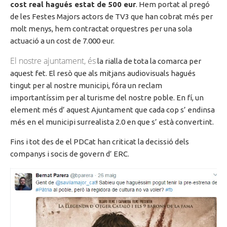
cost real hagués estat de 500
eur
. Hem portat al pregó
de les Festes Majors actors de TV3 que han cobrat més per
molt menys, hem contractat orquestres per una sola
actuació a un cost de 7.000
eur
.
El nostre ajuntament, és
la rialla de tota la comarca per
aquest fet. El
resò
que als mitjans audiovisuals hagués
tingut per al nostre municipi, fóra un reclam
importantíssim per al turisme del nostre poble. En
fí
, un
element més
d’ aquest
Ajuntament que cada cop
s’ endinsa
més en el municipi surrealista
2.0
en que
s’ està
convertint.
Fins i tot des de el PDCat han criticat la decissió dels
companys i socis de govern d’ ERC.