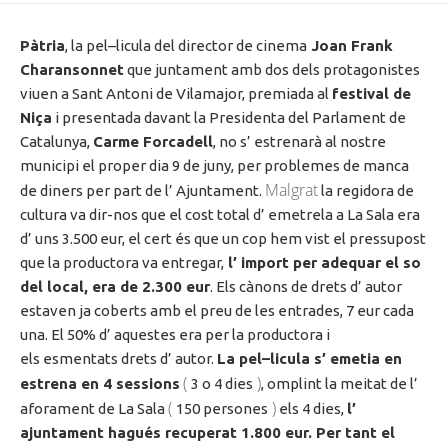
Pàtria
, la
pel
–
licula
del director de cinema
Joan
Frank
Charansonnet
que juntament amb dos dels protagonistes
viuen a Sant Antoni de Vilamajor, premiada al
festival de
Niça
i presentada davant la Presidenta del Parlament de
Catalunya,
Carme Forcadell
, no
s’ estrenarà
al nostre
municipi el
proper dia
9 de juny, per problemes de manca
Malgrat
de diners per part de
l’ Ajuntament
.
la regidora de
cultura va dir-nos que el cost total
d’ emetrela
a La Sala era
d’ uns
3.500
eur
, el cert és que un cop hem vist el pressupost
que la productora va entregar,
l’ import
per adequar el so
del local, era de 2.300
eur
. Els cànons de drets
d’ autor
estaven ja coberts amb el preu de les entrades, 7
eur
cada
una. El 50%
d’ aquestes
era per la productora i
els
esmentats
drets
d’ autor
.
La
pel
–
licula
s’ emetia
en
(
)
estrena en 4 sessions
3 o 4 dies
, omplint la meitat de
l’
(
)
aforament
de La Sala
150 persones
els 4 dies,
l’
ajuntament
hagués
recuperat 1.800
eur
. Per tant el