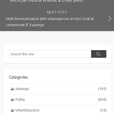
Moció per millorar el debat al si dels plens
NEXT POST
Molt bona actuació dels vilamajorins en bici-trial al
campionat d’ Espanya.
Search
Search
Categories
Municipi
(193)
Poble
(630)
Urbanitzacions
(12)