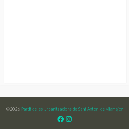
©2026
Partit de les Urbanitzacions de Sant Antoni de Vilamajor
Facebook
Instagram