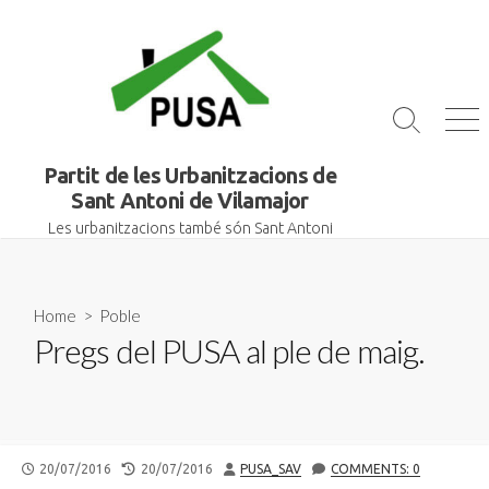
Skip
to
content
Search
Me
Toggle
Partit de les Urbanitzacions de
Sant Antoni de Vilamajor
Les urbanitzacions també són Sant Antoni
Home
>
Poble
Pregs del PUSA al ple de maig.
PUBLISHED
LAST
AUTHOR
20/07/2016
20/07/2016
PUSA_SAV
COMMENTS: 0
DATE
MODIFIED