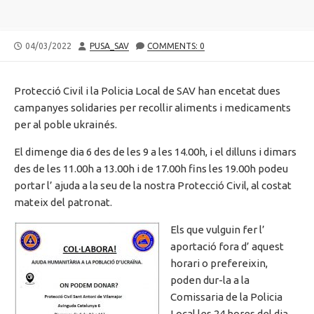
PUBLISHED
AUTHOR
04/03/2022
PUSA_SAV
COMMENTS: 0
DATE
Protecció Civil i la Policia Local de SAV han encetat dues
campanyes solidaries per recollir aliments i medicaments
per al poble ukrainés.
El dimenge dia 6 des de les 9 a les 14.00h, i el dilluns i dimars
des de les 11.00h a 13.00h i de 17.00h fins les 19.00h podeu
portar l’ ajuda a la seu de la nostra Protecció Civil, al costat
mateix del patronat.
Els que vulguin fer l’
aportació fora d’ aquest
horari o prefereixin,
poden dur-la a la
Comissaria de la Policia
Local les 24 hores del dia.