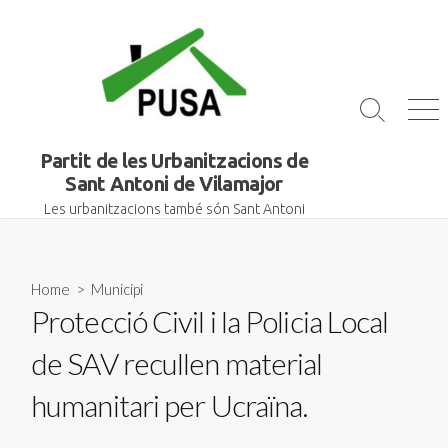
Skip
to
content
Search
Me
Toggle
Partit de les Urbanitzacions de
Sant Antoni de Vilamajor
Les urbanitzacions també són Sant Antoni
Home
>
Municipi
Protecció Civil i la Policia Local
de SAV recullen material
humanitari per Ucraïna.