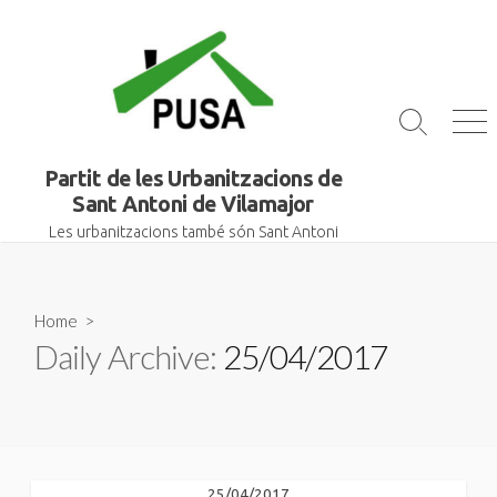
Skip
to
content
Search
Me
Toggle
Partit de les Urbanitzacions de
Sant Antoni de Vilamajor
Les urbanitzacions també són Sant Antoni
Home
>
Daily Archive:
25/04/2017
25/04/2017