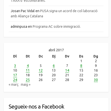
TAXA d’ escombraries.
Josan Pac Vidal
en
PUSA signa un acord de col·laboració
amb Aliança Catalana
adminpusa
en
Programa AC sobre immigració.
abril 2017
Dl
Dt
Dc
Dj
Dv
Ds
Dg
1
2
3
4
5
6
7
8
9
10
11
12
13
14
15
16
17
18
19
20
21
22
23
24
25
26
27
28
29
30
« març
maig »
Segueix-nos a Facebook