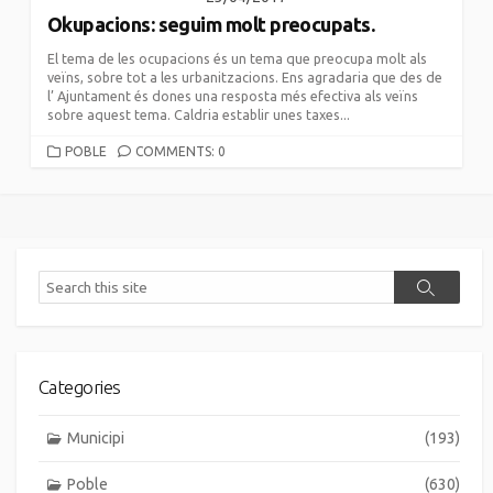
Okupacions: seguim molt preocupats.
El tema de les ocupacions és un tema que preocupa molt als
veïns, sobre tot a les urbanitzacions. Ens agradaria que des de
l’ Ajuntament és dones una resposta més efectiva als veïns
sobre aquest tema. Caldria establir unes taxes...
CATEGORIES
POBLE
COMMENTS: 0
Search
Search
Categories
Municipi
(193)
Poble
(630)