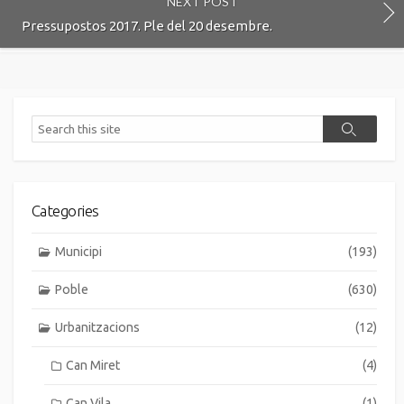
NEXT POST
Pressupostos 2017. Ple del 20 desembre.
Search
Search
Categories
Municipi
(193)
Poble
(630)
Urbanitzacions
(12)
Can Miret
(4)
Can Vila
(1)