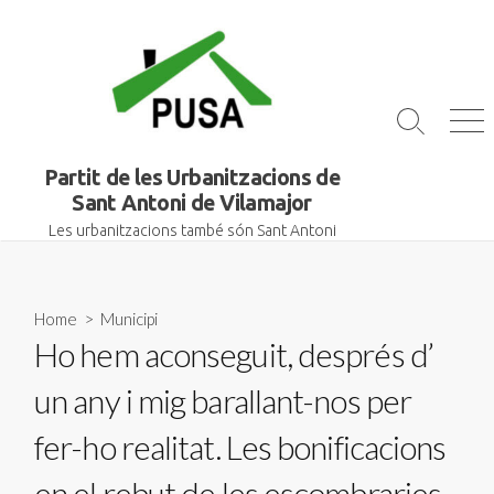
Skip
to
content
Search
Me
Toggle
Partit de les Urbanitzacions de
Sant Antoni de Vilamajor
Les urbanitzacions també són Sant Antoni
Home
>
Municipi
Ho hem aconseguit, després d’
un any i mig barallant-nos per
fer-ho realitat. Les bonificacions
en el rebut de les escombraries