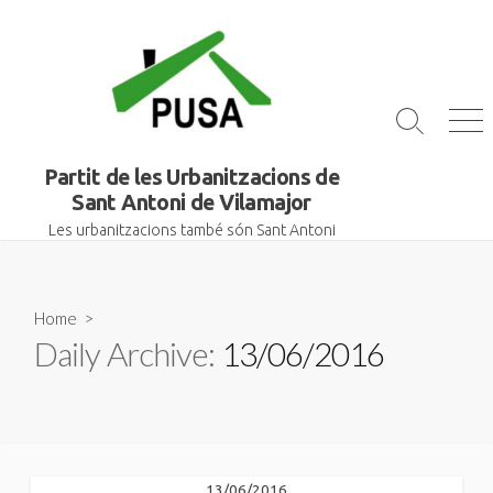
Skip
to
content
Search
Me
Toggle
Partit de les Urbanitzacions de
Sant Antoni de Vilamajor
Les urbanitzacions també són Sant Antoni
Home
>
Daily Archive:
13/06/2016
13/06/2016