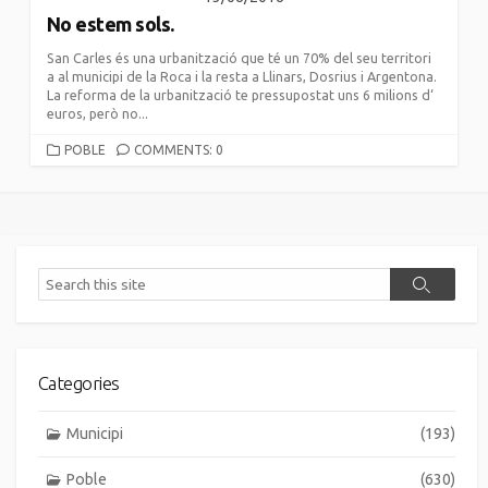
No estem sols.
San Carles és una urbanització que té un 70% del seu territori
a al municipi de la Roca i la resta a Llinars, Dosrius i Argentona.
La reforma de la urbanització te pressupostat uns 6 milions d‘
euros, però no...
CATEGORIES
POBLE
COMMENTS: 0
Search
Search
Categories
Municipi
(193)
Poble
(630)