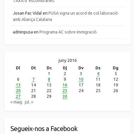
TAXA d’ escombraries.
Josan Pac Vidal
en
PUSA signa un acord de col·laboració
amb Aliança Catalana
adminpusa
en
Programa AC sobre immigració.
juny 2016
Dl
Dt
Dc
Dj
Dv
Ds
Dg
1
2
3
4
5
6
7
8
9
10
11
12
13
14
15
16
17
18
19
20
21
22
23
24
25
26
27
28
29
30
« maig
jul. »
Segueix-nos a Facebook