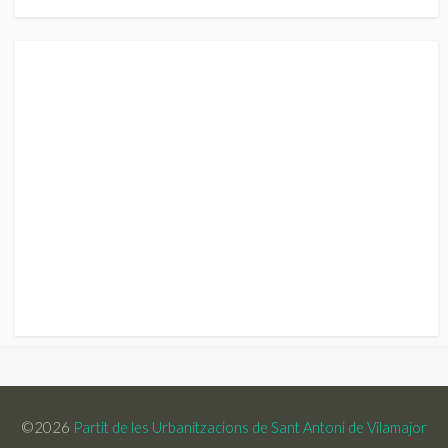
©2026
Partit de les Urbanitzacions de Sant Antoni de Vilamajor